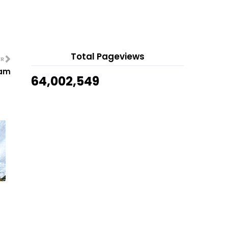
4 hours ago
Longan Khairul Aming
Show All
Menu Berbuka 6 Ramadan : Ayam
Kicap 3 Budak Gemok
Drama Jodoh Duda I di Slot
Awesome TV
Total Pageviews
ER
Drama Masjid Nak Roboh? Di TV2
Jam
64,002,549
Drama Jangan Ambil Kerja Tuhan
di TV2
Siaran Langsung Live Kuala Lumpur
City Vs Selangor...
Siaran Langsung Live JDT Vs Sabah
Liga Super 2023
Siaran Langsung Live Penang Vs
Perak Liga Super 2023
Siaran Langsung Live Terengganu
Vs Kelantan United...
Live Malaysia vs Hong Kong
Perlawanan Persahabatan...
Dapat Hadiah SofeaRose Long