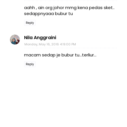
aahh , ain org johor mmg kena pedas sket..
sedappnyaaa bubur tu
Reply
Nila Anggraini
Monday, May 16, 2016 4:19:00 PM
macam sedap je bubur tu...terliur...
Reply