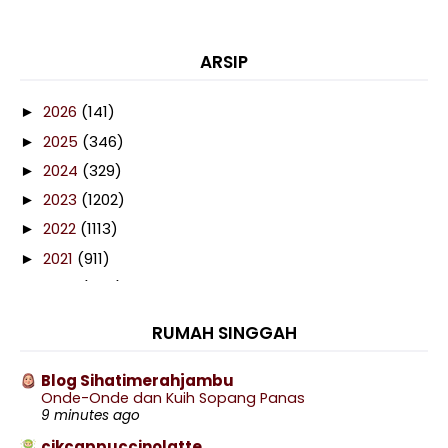
ARSIP
2026
(141)
►
2025
(346)
►
2024
(329)
►
2023
(1202)
►
2022
(1113)
►
2021
(911)
►
2020
(460)
►
2019
(238)
►
RUMAH SINGGAH
2018
(141)
►
2017
(359)
►
Blog Sihatimerahjambu
Onde-Onde dan Kuih Sopang Panas
2016
(538)
▼
9 minutes ago
December
(46)
►
cikcappuccinolatte