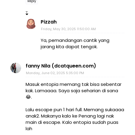
Reply
Pizzah
Friday, May 30, 2025 11:50:00 AM
Ya, pemandangan cantik yang
jarang kita dapat tengok.
fanny Nila (dcatqueen.com)
Monday, June 02, 2025 5:35:00 PM
Masuk entopia memang tak bisa sebentar
kak. Lamaaaa. Saya saja seharian di sana
😂.
Lalu escape pun 1 hari full. Memang sukaaaa
anak2. Makanya kalo ke Penang lagi nak
main di escape. Kalo entopia sudah puas
lah