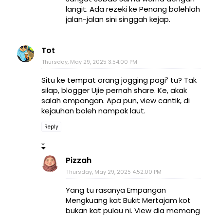
langit. Ada rezeki ke Penang bolehlah
jalan-jalan sini singgah kejap.
Tot
Thursday, May 29, 2025 3:54:00 PM
Situ ke tempat orang jogging pagi² tu? Tak
silap, blogger Ujie pernah share. Ke, akak
salah empangan. Apa pun, view cantik, di
kejauhan boleh nampak laut.
Reply
Pizzah
Thursday, May 29, 2025 4:52:00 PM
Yang tu rasanya Empangan
Mengkuang kat Bukit Mertajam kot
bukan kat pulau ni. View dia memang