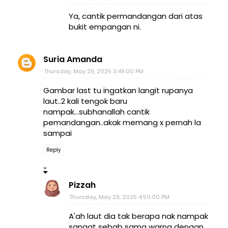
Ya, cantik permandangan dari atas
bukit empangan ni.
Suria Amanda
Thursday, May 29, 2025 3:49:00 PM
Gambar last tu ingatkan langit rupanya
laut..2 kali tengok baru
nampak...subhanallah cantik
pemandangan..akak memang x pernah la
sampai
Reply
Pizzah
Thursday, May 29, 2025 4:50:00 PM
A'ah laut dia tak berapa nak nampak
sangat sebab sama warna dengan