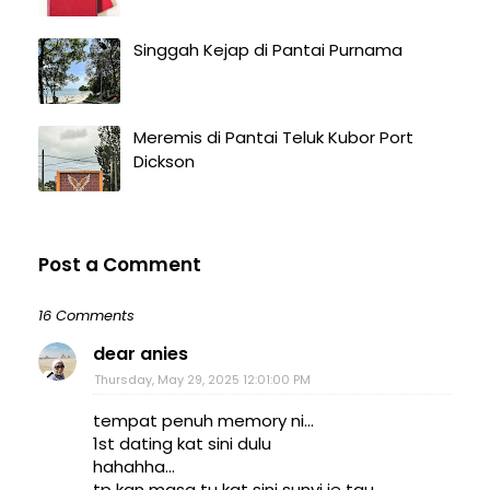
Singgah Kejap di Pantai Purnama
Meremis di Pantai Teluk Kubor Port
Dickson
Post a Comment
16 Comments
dear anies
Thursday, May 29, 2025 12:01:00 PM
tempat penuh memory ni...
1st dating kat sini dulu
hahahha...
tp kan masa tu kat sini sunyi je tau...