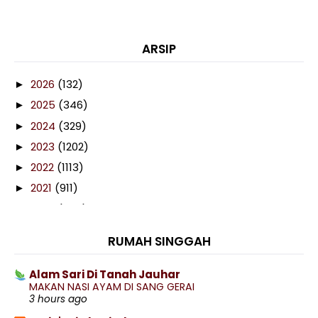
ARSIP
2026
(132)
►
2025
(346)
►
2024
(329)
►
2023
(1202)
►
2022
(1113)
►
2021
(911)
►
2020
(460)
►
2019
(238)
►
RUMAH SINGGAH
2018
(141)
►
2017
(359)
►
Alam Sari Di Tanah Jauhar
MAKAN NASI AYAM DI SANG GERAI
2016
(538)
▼
3 hours ago
December
(46)
►