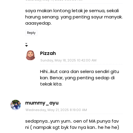
saya makan lontong letak je semua, sekali
harung senang. yang penting sayur manyak.
aaasyedap.
Reply
Pizzah
Sunday, May 18, 2025 10:42:00 AM
Hihi...ikut cara dan selera sendiri gitu
kan. Benar, yang penting sedap di
tekak kita.
mummy_ayu
Wednesday, May 21, 2025 8:19:00 AM
sedapnya...yum yum.. oen of MA punya fav
ni ( nampak sgt byk fav nya kan.. he he he)