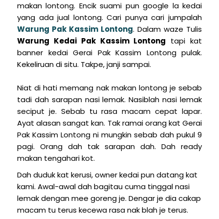
makan lontong. Encik suami pun google la kedai
yang ada jual lontong. Cari punya cari jumpalah
Warung Pak Kassim Lontong
. Dalam waze Tulis
Warung Kedai Pak Kassim Lontong
tapi kat
banner kedai Gerai Pak Kassim Lontong pulak.
Kekeliruan di situ. Takpe, janji sampai.
Niat di hati memang nak makan lontong je sebab
tadi dah sarapan nasi lemak. Nasiblah nasi lemak
seciput je. Sebab tu rasa macam cepat lapar.
Ayat alasan sangat kan. Tak ramai orang kat Gerai
Pak Kassim Lontong ni mungkin sebab dah pukul 9
pagi. Orang dah tak sarapan dah. Dah ready
makan tengahari kot.
Dah duduk kat kerusi, owner kedai pun datang kat
kami. Awal-awal dah bagitau cuma tinggal nasi
lemak dengan mee goreng je. Dengar je dia cakap
macam tu terus kecewa rasa nak blah je terus.