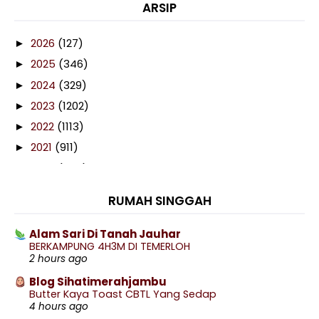
ARSIP
2026
(127)
►
2025
(346)
►
2024
(329)
►
2023
(1202)
►
2022
(1113)
►
2021
(911)
►
2020
(460)
►
2019
(238)
►
RUMAH SINGGAH
2018
(141)
►
2017
(359)
▼
Alam Sari Di Tanah Jauhar
BERKAMPUNG 4H3M DI TEMERLOH
December
(9)
►
2 hours ago
November
(27)
►
Blog Sihatimerahjambu
October
(41)
►
Butter Kaya Toast CBTL Yang Sedap
4 hours ago
September
(34)
►