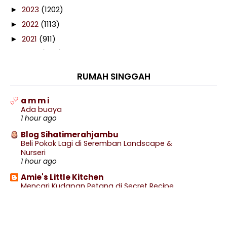
2023
(1202)
►
2022
(1113)
►
2021
(911)
►
2020
(460)
►
2019
(238)
►
RUMAH SINGGAH
2018
(141)
►
2017
(359)
▼
a m m i
Ada buaya
December
(9)
►
1 hour ago
November
(27)
►
Blog Sihatimerahjambu
October
(41)
►
Beli Pokok Lagi di Seremban Landscape &
Nurseri
September
(34)
►
1 hour ago
August
(18)
►
Amie's Little Kitchen
July
(14)
►
Mencari Kudapan Petang di Secret Recipe
11 hours ago
June
(32)
►
BIDASARI
May
(23)
►
Kisah Dari Hospital