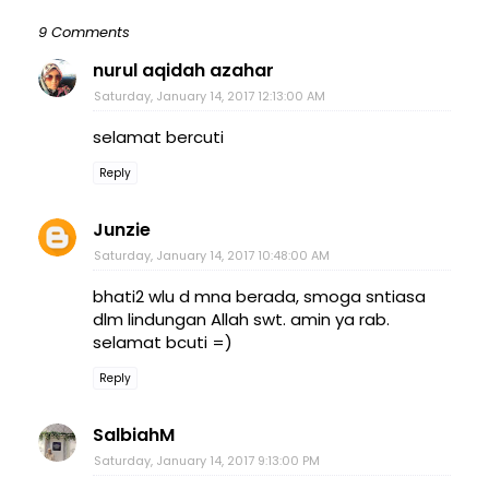
9 Comments
nurul aqidah azahar
Saturday, January 14, 2017 12:13:00 AM
selamat bercuti
Reply
Junzie
Saturday, January 14, 2017 10:48:00 AM
bhati2 wlu d mna berada, smoga sntiasa
dlm lindungan Allah swt. amin ya rab.
selamat bcuti =)
Reply
SalbiahM
Saturday, January 14, 2017 9:13:00 PM