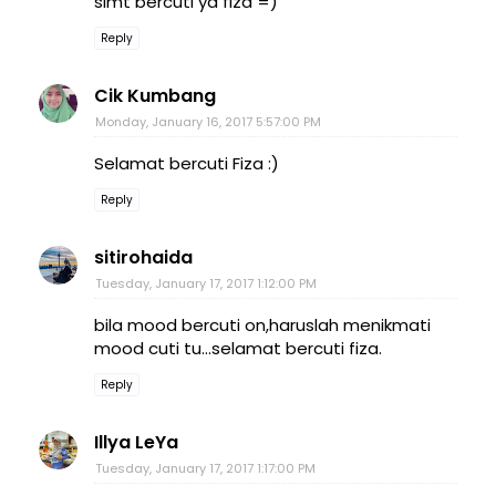
slmt bercuti ya fiza =)
Reply
Cik Kumbang
Monday, January 16, 2017 5:57:00 PM
Selamat bercuti Fiza :)
Reply
sitirohaida
Tuesday, January 17, 2017 1:12:00 PM
bila mood bercuti on,haruslah menikmati
mood cuti tu...selamat bercuti fiza.
Reply
Illya LeYa
Tuesday, January 17, 2017 1:17:00 PM