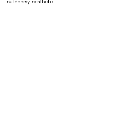
.outdoorsy .aesthete