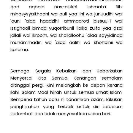
qod aqbala nas-alukal 'ishmata fiihi
minasysyaithooni wa auli yaa-ihi wa junuudihi wal
'auni 'alaa haadzihil ammaaroti bissuu-i wal
istighooli bimaa yuqorribunii ilaika zulfa yaa dzal
jallali wal ikroom. wa shollalloohu 'alaa sayyidinaa
muhammadin wa 'alaa aalihi wa shohbihii wa
sallama.
Semoga Segala Kebaikan dan Keberkatan
Menyertai Kita Semua. Kenangan semalam
ditinggal pergi. Kini melangkah ke depan kerana
Ilahi. Salam Maal hijrah untuk semua umat Islam.
Sempena tahun baru ni tanamkan azam, lakukan
penghijrahan yang terbaik untuk diri sebelum
terlambat dan tidak menyesal kemudian hari.