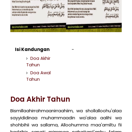
Isi Kandungan
Doa Akhir
Tahun
Doa Awal
Tahun
Doa Akhir Tahun
Bismillaahirrahmaanirraahiim, wa shollalloohu'alaa
sayyididinaa muhammaadin wa'alaa aalihi wa
shohbihii wa sallama, Alloohumma maa'amiltu fii
hadzihis sanati mimmaa nahaitanii'anhu falam