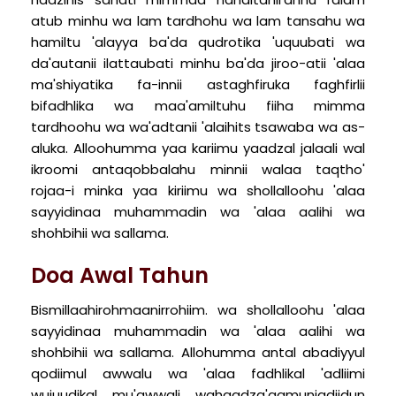
atub minhu wa lam tardhohu wa lam tansahu wa
hamiltu 'alayya ba'da qudrotika 'uquubati wa
da'autanii ilattaubati minhu ba'da jiroo-atii 'alaa
ma'shiyatika fa-innii astaghfiruka faghfirlii
bifadhlika wa maa'amiltuhu fiiha mimma
tardhoohu wa wa'adtanii 'alaihits tsawaba wa as-
aluka. Alloohumma yaa kariimu yaadzal jalaali wal
ikroomi antaqobbalahu minnii walaa taqtho'
rojaa-i minka yaa kiriimu wa shollalloohu 'alaa
sayyidinaa muhammadin wa 'alaa aalihi wa
shohbihii wa sallama.
Doa Awal Tahun
Bismillaahirohmaanirrohiim. wa shollalloohu 'alaa
sayyidinaa muhammadin wa 'alaa aalihi wa
shohbihii wa sallama. Allohumma antal abadiyyul
qodiimul awwalu wa 'alaa fadhlikal 'adliimi
wujuudikal mu'awwali wahaadza'aamunjadiidun