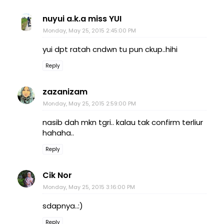
nuyui a.k.a miss YUI
Monday, May 25, 2015 2:45:00 PM
yui dpt ratah cndwn tu pun ckup..hihi
Reply
zazanizam
Monday, May 25, 2015 2:59:00 PM
nasib dah mkn tgri.. kalau tak confirm terliur
hahaha..
Reply
Cik Nor
Monday, May 25, 2015 3:16:00 PM
sdapnya..:)
Reply