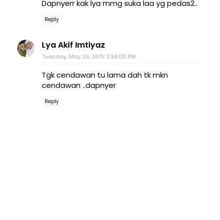
Dapnyerr kak lya mmg suka laa yg pedas2..
Reply
Lya Akif Imtiyaz
Tuesday, May 26, 2015 3:38:00 PM
Tgk cendawan tu lama dah tk mkn
cendawan ..dapnyer
Reply