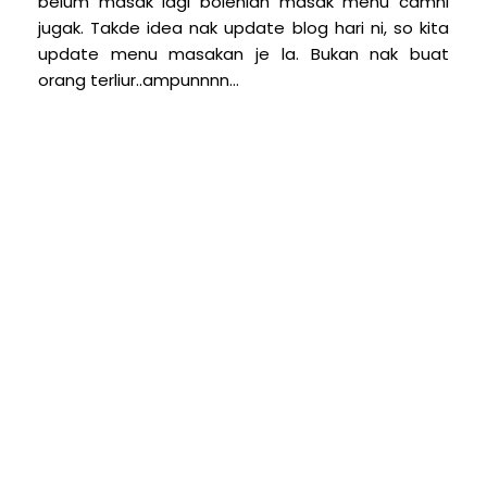
belum masak lagi bolehlah masak menu camni
jugak. Takde idea nak update blog hari ni, so kita
update menu masakan je la. Bukan nak buat
orang terliur..ampunnnn...