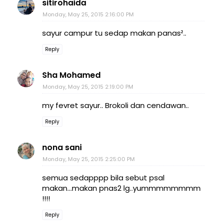
sitirohaida
Monday, May 25, 2015 2:16:00 PM
sayur campur tu sedap makan panas²..
Reply
Sha Mohamed
Monday, May 25, 2015 2:19:00 PM
my fevret sayur.. Brokoli dan cendawan..
Reply
nona sani
Monday, May 25, 2015 2:25:00 PM
semua sedapppp bila sebut psal
makan...makan pnas2 lg..yummmmmmmm
!!!!
Reply