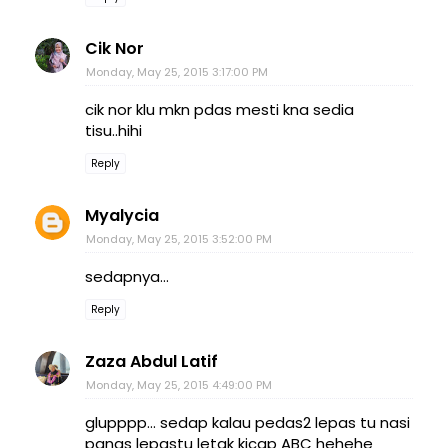
Cik Nor
Monday, May 25, 2015 3:17:00 PM
cik nor klu mkn pdas mesti kna sedia
tisu..hihi
Reply
Myalycia
Monday, May 25, 2015 3:52:00 PM
sedapnya...
Reply
Zaza Abdul Latif
Monday, May 25, 2015 4:49:00 PM
glupppp... sedap kalau pedas2 lepas tu nasi
panas lepastu letak kicap ABC hehehe