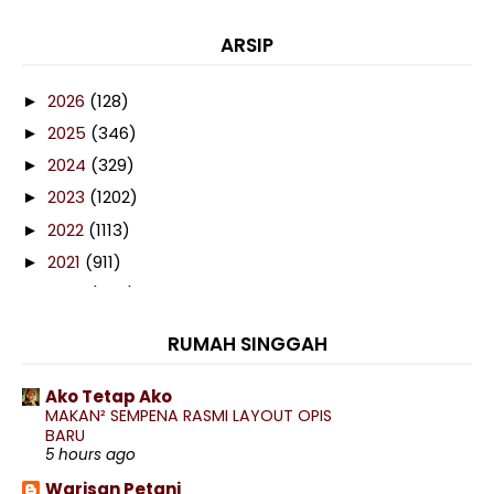
ARSIP
2026
(128)
►
2025
(346)
►
2024
(329)
►
2023
(1202)
►
2022
(1113)
►
2021
(911)
►
2020
(460)
►
2019
(238)
►
RUMAH SINGGAH
2018
(141)
►
2017
(359)
►
Ako Tetap Ako
MAKAN² SEMPENA RASMI LAYOUT OPIS
2016
(538)
►
BARU
2015
(402)
5 hours ago
▼
December
(77)
►
Warisan Petani