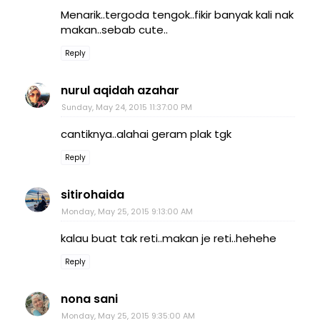
Menarik..tergoda tengok..fikir banyak kali nak
makan..sebab cute..
Reply
nurul aqidah azahar
Sunday, May 24, 2015 11:37:00 PM
cantiknya..alahai geram plak tgk
Reply
sitirohaida
Monday, May 25, 2015 9:13:00 AM
kalau buat tak reti..makan je reti..hehehe
Reply
nona sani
Monday, May 25, 2015 9:35:00 AM