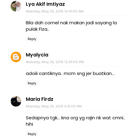
Lya Akif Imtiyaz
Monday, May 25, 2015 10:41:00 AM
Bila dah comel nak makan jadi sayang la
pulak Fiza..
Reply
Myalycia
Monday, May 25, 2015 12:29:00 PM
adoiii cantiknya.. mcm sng jer buatkan...
Reply
Maria Firdz
Monday, May 25, 2015 5:15:00 PM
Sedapnya tgk... kna org yg rajin nk wat cmni..
hihi
Reply