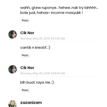
wahh, gtew ruponye.. hehee..nak try lahhhh...
bole jual, hahaa~ income masyukk !
Reply
Cik Nor
Monday, May 25, 2015 9:57:00 AM
cantik n kreatif..:)
Reply
Cik Nor
Monday, May 25, 2015 9:58:00 AM
blh buat raya nie..:)
Reply
zazanizam