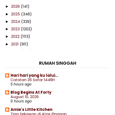
2026
(141)
►
2025
(346)
►
2024
(329)
►
2023
(1202)
►
2022
(1113)
►
2021
(911)
►
2020
(460)
►
2019
(238)
►
RUMAH SINGGAH
2018
(141)
►
2017
(359)
►
Hari hari yang ku lalui...
Catatan 26 Safar 1448H
2016
(538)
►
5 hours ago
2015
(402)
▼
Blog Begins At Forty
December
(77)
►
August 10, 2026
6 hours ago
November
(44)
►
Amie's Little Kitchen
October
(47)
►
Tiga Sekawan di Atas Pinggan