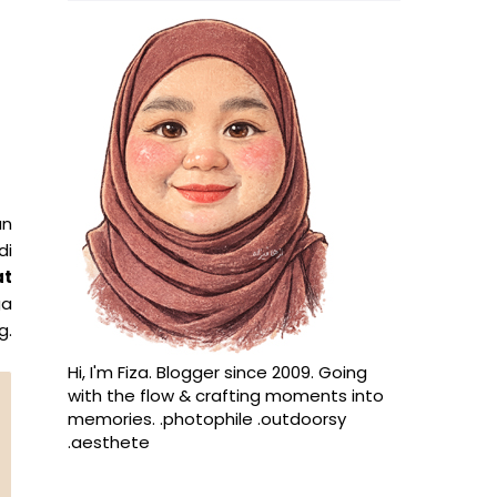
an
di
at
ga
g.
Hi, I'm Fiza. Blogger since 2009. Going
with the flow & crafting moments into
memories. .photophile .outdoorsy
.aesthete