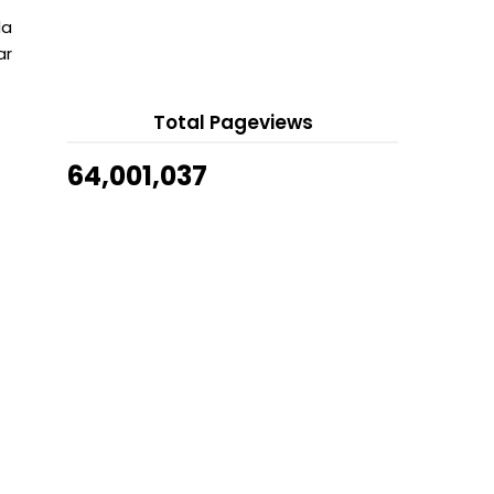
13 hours ago
Perisa Baru Sweet Potato Dari
da
Show All
Mister Potato Crips
ar
Tempahan Kad Jemputan Cukur
Jambul & Kesyukuran
Total Pageviews
Bilik Tidur Cat Warna Navy Blue
Kiosk Tukar Kad Debit Maybank
64,001,037
Destinasi Hiking Yang Menarik untuk
Newbie
Cara Selesaikan Masalah Error 404
Tempat Photoshoot Menarik Di
Segamat
Masakan Thai Sedap di Segamat
Year End Holiday Promotion di
Musim Cuti Sekolah
Coral Flyer Zipline Terpanjang di
Dunia
Kenapa Asyik Keluar Error 404 ni je?