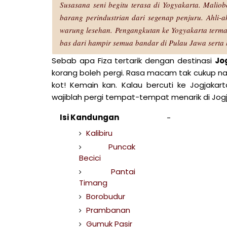
Susasana seni begitu terasa di Yogyakarta. Malio
barang perindustrian dari segenap penjuru. Ahli-a
warung lesehan. Pengangkutan ke Yogyakarta termas
bas dari hampir semua bandar di Pulau Jawa serta 
Sebab apa Fiza tertarik dengan destinasi
Jo
korang boleh pergi. Rasa macam tak cukup na
kot! Kemain kan. Kalau bercuti ke Jogjakar
wajiblah pergi tempat-tempat menarik di Jogja
Isi Kandungan
Kalibiru
Puncak
Becici
Pantai
Timang
Borobudur
Prambanan
Gumuk Pasir