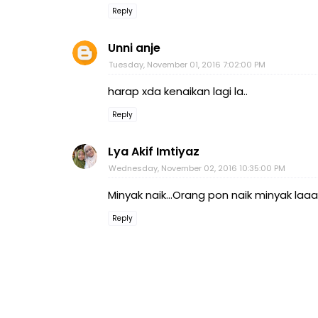
Reply
Unni anje
Tuesday, November 01, 2016 7:02:00 PM
harap xda kenaikan lagi la..
Reply
Lya Akif Imtiyaz
Wednesday, November 02, 2016 10:35:00 PM
Minyak naik...Orang pon naik minyak laa
Reply