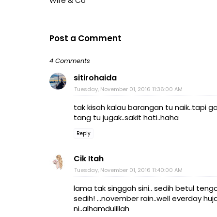
Wife & Co
Post a Comment
4 Comments
sitirohaida
Tuesday, November 01, 2016 11:36:00 AM
tak kisah kalau barangan tu naik..tapi gaj
tang tu jugak..sakit hati..haha
Reply
Cik Itah
Tuesday, November 01, 2016 11:40:00 AM
lama tak singgah sini.. sedih betul te
sedih! ...november rain..well everday h
ni..alhamdulillah