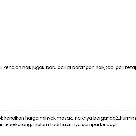
i kenalah naik jugak..baru adil..ni barangan naik,tapi gaji teta
ngok kenaikan harga minyak masak.. naiknya berganda2..hurmm
ujan je sekarang..malam tadi hujannya sampai ke pagi