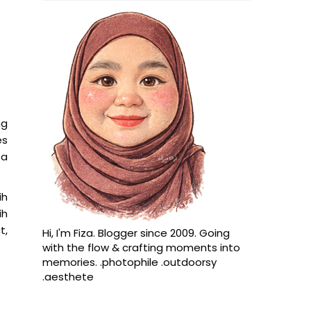
ng
es
ta
ih
ih
t,
Hi, I'm Fiza. Blogger since 2009. Going
with the flow & crafting moments into
memories. .photophile .outdoorsy
.aesthete