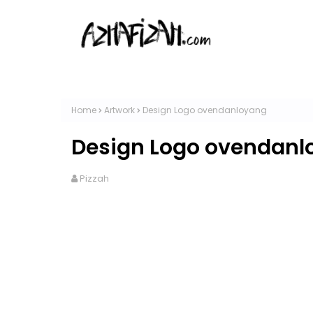
Home
Artwork
Design Logo ovendanloyang
Design Logo ovendanl
Pizzah