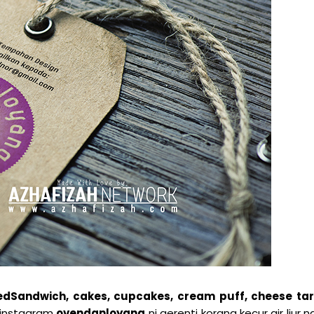
edSandwich, cakes, cupcakes, cream puff, cheese tar
 instagram
ovendanloyang
ni gerenti korang kecur air liur n