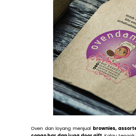
Oven dan loyang menjua
l
brownies, assort
congo bar dan juga door gift.
Kalau tengok