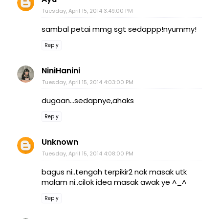
Tuesday, April 15, 2014 3:49:00 PM
sambal petai mmg sgt sedappp!nyummy!
Reply
NiniHanini
Tuesday, April 15, 2014 4:03:00 PM
dugaan...sedapnye,ahaks
Reply
Unknown
Tuesday, April 15, 2014 4:08:00 PM
bagus ni..tengah terpikir2 nak masak utk
malam ni..cilok idea masak awak ye ^_^
Reply