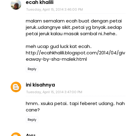
ecah khalili
Tuesday, April 15, 2014 3:46:00 PM
malam semalam ecah buat dengan petai
jeruk..udangnye sikit..petai yg bnyak..sedap
petai jeruk kalau masak sambal ni..hehe..
meh ucap gud luck kat ecah..
http://ecahkhalili.blogspot.com/2014/04/giv
eaway-by-sha-malek.html
Reply
ini kisahnya
Tuesday, April 15, 2014 3:47:00 PM
hmm.. xsuka petai.. tapi feberet udang.. hah
cane?
Reply
Ayu