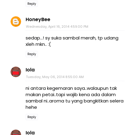
Reply
HoneyBee
Wednesday, April 16, 2014 4:59:00 PM
sedap...! sy suka sambal merah, tp udang
xleh mkn.. :(
Reply
Iola
Tuesday, May 06, 2014 8:55:00 AM
ni antara kegemaran saya..walaupun tak
makan petai..tapi wajib kena ada dalam
sambal ni..aroma tu yang bangkitkan selera
hehe
Reply
Iola