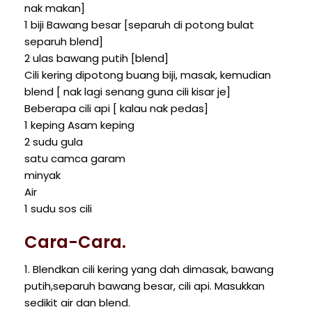
nak makan]
1 biji Bawang besar [separuh di potong bulat
separuh blend]
2 ulas bawang putih [blend]
Cili kering dipotong buang biji, masak, kemudian
blend [ nak lagi senang guna cili kisar je]
Beberapa cili api [ kalau nak pedas]
1 keping Asam keping
2 sudu gula
satu camca garam
minyak
Air
1 sudu sos cili
Cara-Cara.
1. Blendkan cili kering yang dah dimasak, bawang
putih,separuh bawang besar, cili api. Masukkan
sedikit air dan blend.