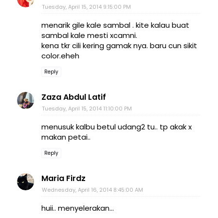
Tuesday, April 15, 2014 9:15:00 PM
menarik gile kale sambal . kite kalau buat
sambal kale mesti xcamni.
kena tkr cili kering gamak nya. baru cun sikit
color.eheh
Reply
Zaza Abdul Latif
Tuesday, April 15, 2014 11:10:00 PM
menusuk kalbu betul udang2 tu.. tp akak x
makan petai..
Reply
Maria Firdz
Wednesday, April 16, 2014 8:45:00 AM
huii.. menyelerakan...