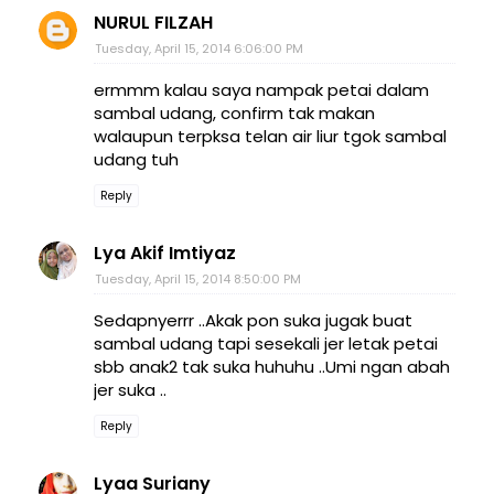
NURUL FILZAH
Tuesday, April 15, 2014 6:06:00 PM
ermmm kalau saya nampak petai dalam
sambal udang, confirm tak makan
walaupun terpksa telan air liur tgok sambal
udang tuh
Reply
Lya Akif Imtiyaz
Tuesday, April 15, 2014 8:50:00 PM
Sedapnyerrr ..Akak pon suka jugak buat
sambal udang tapi sesekali jer letak petai
sbb anak2 tak suka huhuhu ..Umi ngan abah
jer suka ..
Reply
Lyaa Suriany