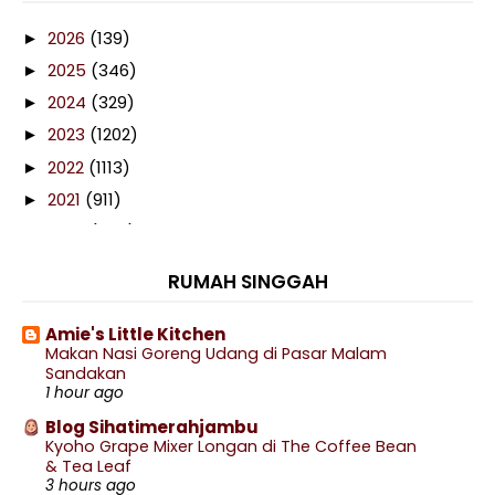
2026
(139)
►
2025
(346)
►
2024
(329)
►
2023
(1202)
►
2022
(1113)
►
2021
(911)
►
2020
(460)
►
2019
(238)
►
RUMAH SINGGAH
2018
(141)
►
2017
(359)
►
Amie's Little Kitchen
Makan Nasi Goreng Udang di Pasar Malam
2016
(538)
►
Sandakan
2015
(402)
1 hour ago
►
2014
(197)
Blog Sihatimerahjambu
▼
Kyoho Grape Mixer Longan di The Coffee Bean
December
(8)
►
& Tea Leaf
November
(13)
3 hours ago
►