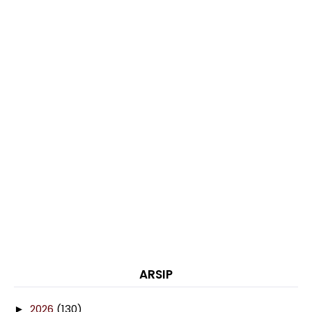
ARSIP
2026
(130)
►