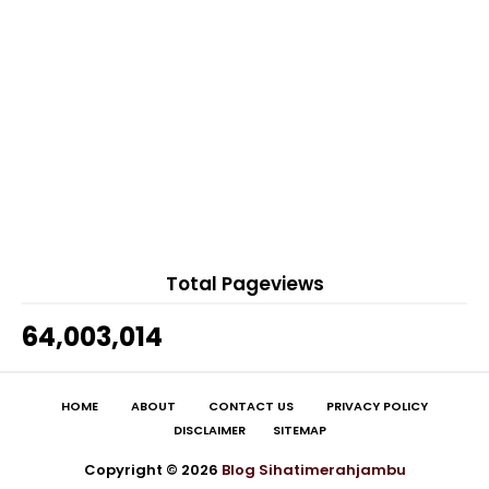
3 hours ago
Telefilem Taubatku (TV3)
Alam Sari Di Tanah Jauhar
Siaran Langsung Kelantan vs Sabah Live
MAJLIS TAUTAN KASIH NADIA & SULHI @ TEMERLOH
Streaming 2...
- 1
4 hours ago
Telefilem Canting (TV1)
.: Ceritera Kehidupan :.
Siaran Langsung Terengganu vs Selangor Live
.: PURDAH BUKAN FESYEN :.
Stream...
5 hours ago
Drama Dara & The Gang (TV3)
Show All
Siaran Langsung JDT vs PDRM Live Streaming 27
Sept...
Telefilem Auta (TV9)
Total Pageviews
LIRIK LAGU PEJAM - KHAI BAHAR & ADIRA SUHAIMI
64,003,014
Telefilem Insan Terpilih (TV9) Berdasarkan Kisah
B...
Siaran Langsung Live Streaming Perak vs Sabah
HOME
ABOUT
CONTACT US
PRIVACY POLICY
Pial...
DISCLAIMER
SITEMAP
SEPAHTU REUNION LIVE TOUR 2023 JOHOR BAHRU
Copyright ©
2026
Blog Sihatimerahjambu
Siaran Langsung Live Streaming Selangor vs