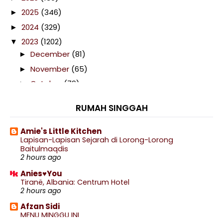
2025
(346)
►
2024
(329)
►
2023
(1202)
▼
December
(81)
►
November
(65)
►
October
(79)
►
September
(92)
▼
RUMAH SINGGAH
Telefilem Kau Langit Aku Laut (TV3)
Siaran Langsung Kelantan United vs Penang Live
Amie's Little Kitchen
Str...
Lapisan-Lapisan Sejarah di Lorong-Lorong
Siaran Langsung Negeri Sembilan vs Perak Live
Baitulmaqdis
Stre...
2 hours ago
Salam Maulidur Rasul 1445H/ 2023M
Anies♥You
Tiranë, Albania: Centrum Hotel
Siaran Langsung Sri Pahang vs Kuching City Live
2 hours ago
St...
Afzan Sidi
Siaran Langsung KL City vs Kedah Live Streaming
MENU MINGGU INI
30...