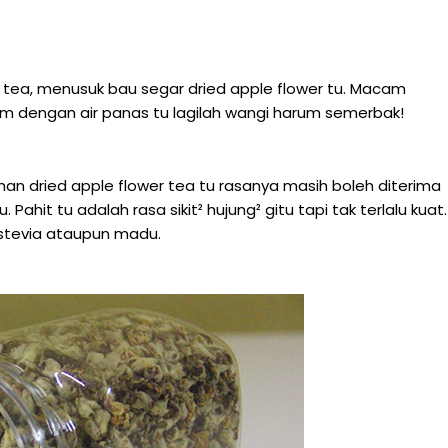
r tea, menusuk bau segar dried apple flower tu. Macam
am dengan air panas tu lagilah wangi harum semerbak!
a
an dried apple flower tea tu rasanya masih boleh diterima
ahit tu adalah rasa sikit² hujung² gitu tapi tak terlalu kuat.
 stevia ataupun madu.