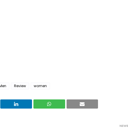
Men
Review
women
NEW