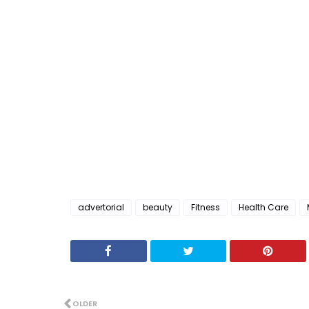
advertorial
beauty
Fitness
Health Care
OLDER