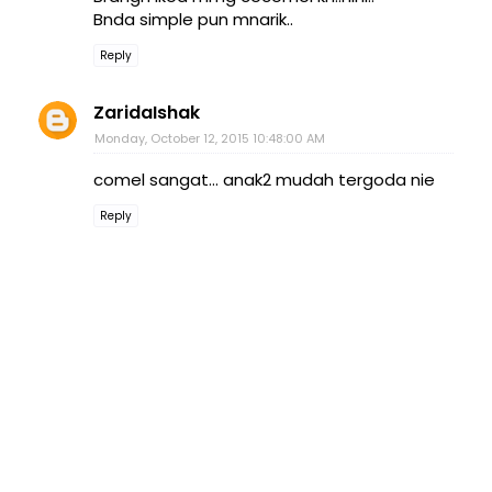
Bnda simple pun mnarik..
Reply
ZaridaIshak
Monday, October 12, 2015 10:48:00 AM
comel sangat... anak2 mudah tergoda nie
Reply