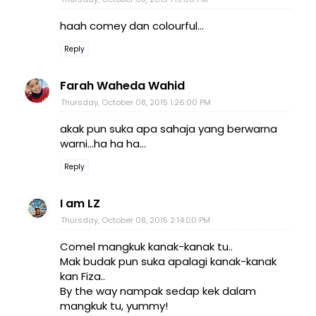
haah comey dan colourful...
Reply
Farah Waheda Wahid
Thursday, October 08, 2015 1:26:00 PM
akak pun suka apa sahaja yang berwarna
warni...ha ha ha...
Reply
I am LZ
Thursday, October 08, 2015 2:14:00 PM
Comel mangkuk kanak-kanak tu..
Mak budak pun suka apalagi kanak-kanak
kan Fiza..
By the way nampak sedap kek dalam
mangkuk tu, yummy!