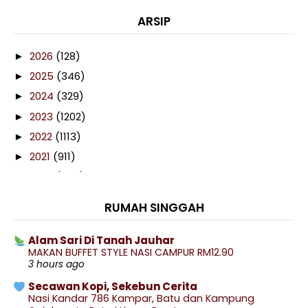
ARSIP
2026
(128)
►
2025
(346)
►
2024
(329)
►
2023
(1202)
►
2022
(1113)
►
2021
(911)
►
2020
(460)
►
2019
(238)
►
RUMAH SINGGAH
2018
(141)
►
2017
(359)
►
Alam Sari Di Tanah Jauhar
MAKAN BUFFET STYLE NASI CAMPUR RM12.90
2016
(538)
►
3 hours ago
2015
(402)
▼
Secawan Kopi, Sekebun Cerita
December
(77)
►
Nasi Kandar 786 Kampar, Batu dan Kampung