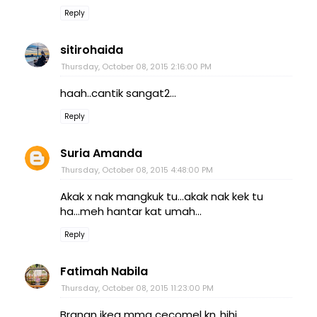
Reply
sitirohaida
Thursday, October 08, 2015 2:16:00 PM
haah..cantik sangat2...
Reply
Suria Amanda
Thursday, October 08, 2015 4:48:00 PM
Akak x nak mangkuk tu...akak nak kek tu
ha...meh hantar kat umah...
Reply
Fatimah Nabila
Thursday, October 08, 2015 11:23:00 PM
Brangn ikea mmg cecomel kn..hihi..