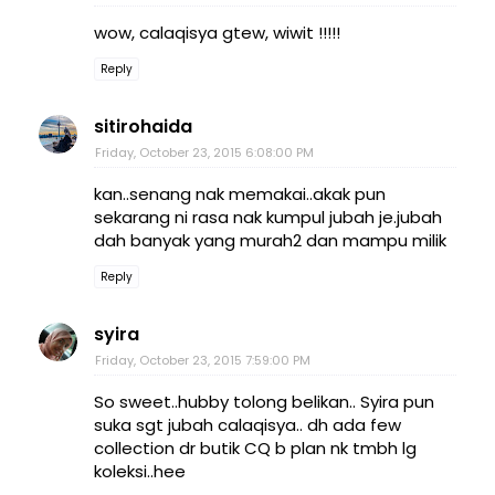
wow, calaqisya gtew, wiwit !!!!!
Reply
sitirohaida
Friday, October 23, 2015 6:08:00 PM
kan..senang nak memakai..akak pun
sekarang ni rasa nak kumpul jubah je.jubah
dah banyak yang murah2 dan mampu milik
Reply
syira
Friday, October 23, 2015 7:59:00 PM
So sweet..hubby tolong belikan.. Syira pun
suka sgt jubah calaqisya.. dh ada few
collection dr butik CQ b plan nk tmbh lg
koleksi..hee