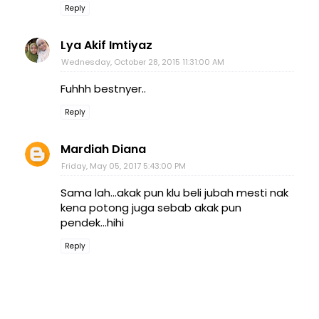
Reply
Lya Akif Imtiyaz
Wednesday, October 28, 2015 11:31:00 AM
Fuhhh bestnyer..
Reply
Mardiah Diana
Friday, May 05, 2017 5:43:00 PM
Sama lah...akak pun klu beli jubah mesti nak
kena potong juga sebab akak pun
pendek...hihi
Reply