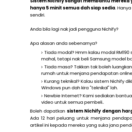
Sistem Nichify sangat membantu mereka y
hanya 5 minit semua dah siap sedia
. Hanya
sendiri.
Anda bila lagi nak jadi pengguna Nichify?
Apa alasan anda sebenarnya?
Tiada modal? Hmm kalau modal RM190 sek
mahal, tetapi nak beli Samsung model baru 
Tiada masa? Takkan tak boleh luangkan 5
rumah untuk menjana pendapatan onlin
Kurang teknikal? Kalau sistem Nichify di
Windows pun dah kira "teknikal" lah.
Newbie Internet? Kami sediakan bantuan
video untuk semua pembeli..
Boleh dapatkan
sistem Nichify dengan ha
Ada 12 hari peluang untuk menjana pendap
artikel ini kepada mereka yang suka jana pend