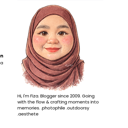
on
na
Hi, I'm Fiza. Blogger since 2009. Going
with the flow & crafting moments into
memories. .photophile .outdoorsy
.aesthete