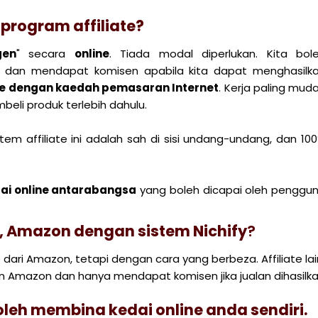
program affiliate?
gen
" secara
online
. Tiada modal diperlukan. Kita bol
, dan mendapat komisen apabila kita dapat menghasilk
ine dengan kaedah pemasaran Internet
. Kerja paling mud
eli produk terlebih dahulu.
tem affiliate ini adalah sah di sisi undang-undang, dan 10
ai online antarabangsa
yang boleh dicapai oleh penggu
e, Amazon dengan sistem Nichify
?
dari Amazon, tetapi dengan cara yang berbeza. Affiliate lai
 Amazon dan hanya mendapat komisen jika jualan dihasilk
oleh membina kedai online anda sendiri.