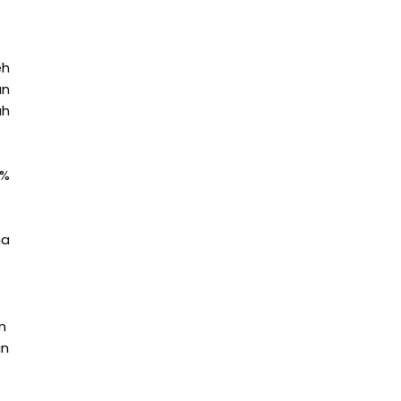
eh
an
ah
0%
na
n
an