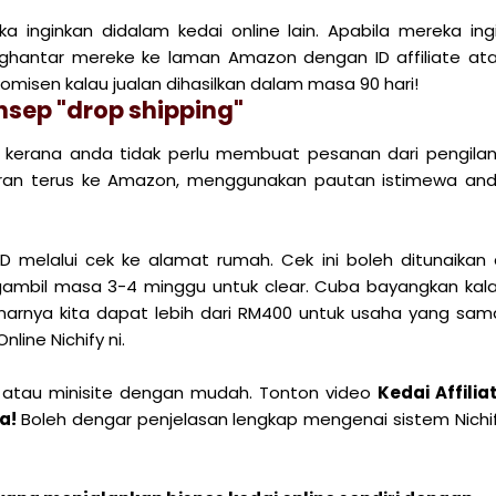
inginkan didalam kedai online lain. Apabila mereka ing
ghantar mereke ke laman Amazon dengan ID affiliate at
misen kalau jualan dihasilkan dalam masa 90 hari!
sep "drop shipping"
ing kerana anda tidak perlu membuat pesanan dari pengila
ran terus ke Amazon, menggunakan pautan istimewa an
elalui cek ke alamat rumah. Cek ini boleh ditunaikan 
bil masa 3-4 minggu untuk clear. Cuba bayangkan kal
narnya kita dapat lebih dari RM400 untuk usaha yang sam
line Nichify ni.
g atau minisite dengan mudah. Tonton video
Kedai Affilia
ja!
Boleh dengar penjelasan lengkap mengenai sistem Nichi