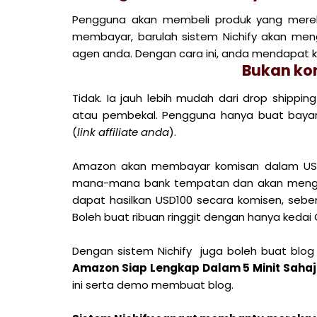
Pengguna akan membeli produk yang mereka 
membayar, barulah sistem Nichify akan men
agen anda. Dengan cara ini, anda mendapat ko
Bukan kon
Tidak. Ia jauh lebih mudah dari drop shipp
atau pembekal. Pengguna hanya buat baya
(
link affiliate anda
).
Amazon akan membayar komisan dalam USD m
mana-mana bank tempatan dan akan mengam
dapat hasilkan USD100 secara komisen, sebe
Boleh buat ribuan ringgit dengan hanya kedai On
Dengan sistem Nichify juga boleh buat blo
Amazon Siap Lengkap Dalam 5 Minit Saha
ini serta demo membuat blog.