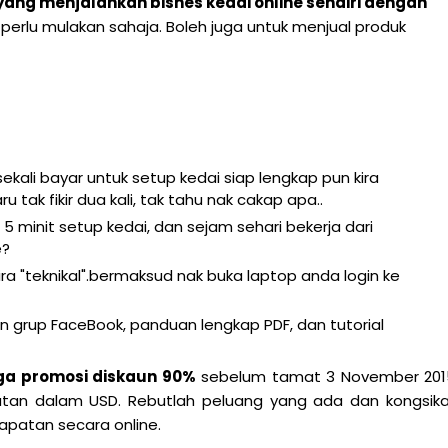
ang menjalankan bisnes kedai online sendiri dengan
 perlu mulakan sahaja. Boleh juga untuk menjual produk
ali bayar untuk setup kedai siap lengkap pun kira
tak fikir dua kali, tak tahu nak cakap apa..
 minit setup kedai, dan sejam sehari bekerja dari
e?
kira "teknikal".bermaksud nak buka laptop anda login ke
 grup FaceBook, panduan lengkap PDF, dan tutorial
rga promosi diskaun 90%
sebelum tamat 3 November 201
atan dalam USD. Rebutlah peluang yang ada dan kongsik
apatan secara online.