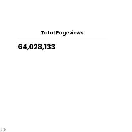
Anakanda Adlan & Suraini
Di Mana Nak Dapatkan Parchment
8 hours ago
Paper
Show All
Skrip Pukau Pelanggan
Meningkatkan Jualan
Total Pageviews
Dual Action Door Gym Bar, Pull Up
Bar, Chin Up Bar
64,028,133
Yoga Mat Untuk Work Out Di
Rumah
Nasi Goreng Ikan Bilis
Bajet 2016 : Mensejahtera
Kehidupan Rakyat
Tambah Koleksi Lipstick NYX SMLC
Masalah Membeli Jubah
Renew Lesen Perniagaan
Cara Mudah Buat Kedai Online
Amazon Sendiri Dengan...
Bahaya Buka Instagram
ER