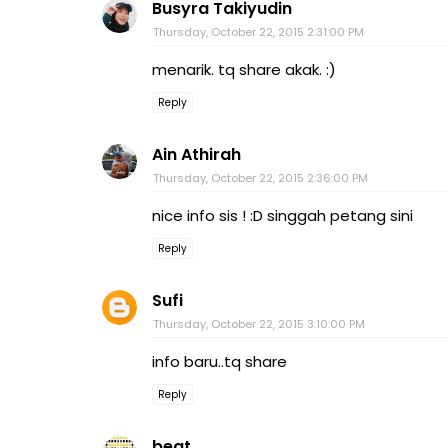
Busyra Takiyudin
Thursday, October 22, 2015 2:31:00 PM
menarik. tq share akak. :)
Reply
Ain Athirah
Thursday, October 22, 2015 2:36:00 PM
nice info sis ! :D singgah petang sini
Reply
Sufi
Thursday, October 22, 2015 3:10:00 PM
info baru..tq share
Reply
beat