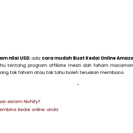
am nilai USD
, ada
cara mudah Buat Kedai Online Amaz
tahu tentang program affiliate mesti dah faham macama
ang tak faham atau tak tahu boleh teruskan membaca.
an sistem Nichify?
membina kedai online anda