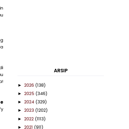
in
au
ng
da
di
ARSIP
au
a!
2026
(138)
►
2025
(346)
►
2024
(329)
te
►
fy
2023
(1202)
►
2022
(1113)
►
2021
(911)
►