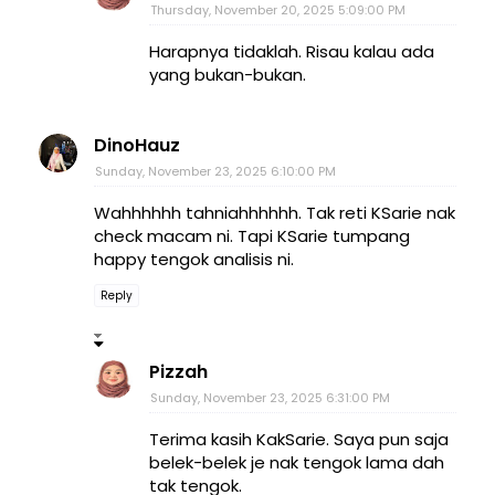
Thursday, November 20, 2025 5:09:00 PM
Harapnya tidaklah. Risau kalau ada
yang bukan-bukan.
DinoHauz
Sunday, November 23, 2025 6:10:00 PM
Wahhhhhh tahniahhhhhh. Tak reti KSarie nak
check macam ni. Tapi KSarie tumpang
happy tengok analisis ni.
Reply
Pizzah
Sunday, November 23, 2025 6:31:00 PM
Terima kasih KakSarie. Saya pun saja
belek-belek je nak tengok lama dah
tak tengok.