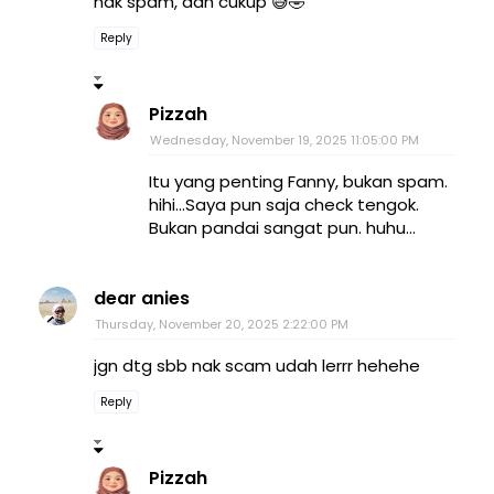
nak spam, dah cukup 😅🤣
Reply
Pizzah
Wednesday, November 19, 2025 11:05:00 PM
Itu yang penting Fanny, bukan spam.
hihi...Saya pun saja check tengok.
Bukan pandai sangat pun. huhu...
dear anies
Thursday, November 20, 2025 2:22:00 PM
jgn dtg sbb nak scam udah lerrr hehehe
Reply
Pizzah