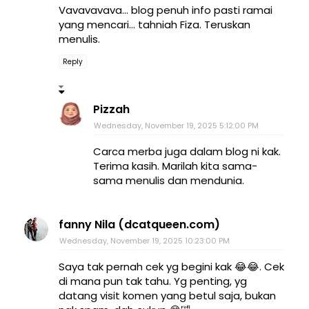
Vavavavava... blog penuh info pasti ramai
yang mencari... tahniah Fiza. Teruskan
menulis.
Reply
Pizzah
Wednesday, November 19, 2025 5:12:00 PM
Carca merba juga dalam blog ni kak.
Terima kasih. Marilah kita sama-
sama menulis dan mendunia.
fanny Nila (dcatqueen.com)
Wednesday, November 19, 2025 10:23:00 PM
Saya tak pernah cek yg begini kak 😂😂. Cek
di mana pun tak tahu. Yg penting, yg
datang visit komen yang betul saja, bukan