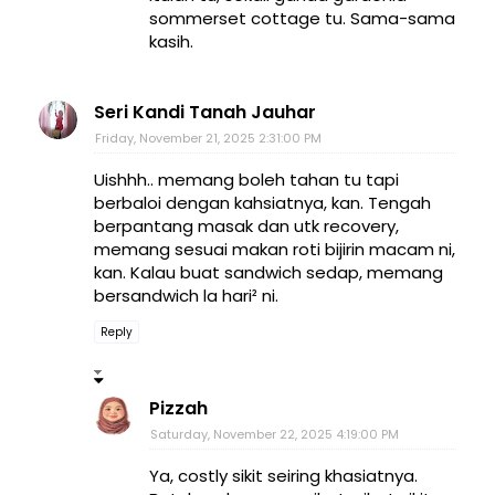
sommerset cottage tu. Sama-sama
kasih.
Seri Kandi Tanah Jauhar
Friday, November 21, 2025 2:31:00 PM
Uishhh.. memang boleh tahan tu tapi
berbaloi dengan kahsiatnya, kan. Tengah
berpantang masak dan utk recovery,
memang sesuai makan roti bijirin macam ni,
kan. Kalau buat sandwich sedap, memang
bersandwich la hari² ni.
Reply
Pizzah
Saturday, November 22, 2025 4:19:00 PM
Ya, costly sikit seiring khasiatnya.