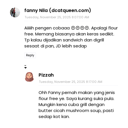
fanny Nila (dcatqueen.com)
Tuesday, November 25, 2025 8:07:00 AM
Aiiiiih pengen cobaaa 😍😍😍😍. Apalagi flour
free. Memang biasanya akan keras sedikit.
Tp kalau dijadikan sandwich dan digrill
sesaat di pan, JD lebih sedap
Reply
Pizzah
Tuesday, November 25, 2025 8:17:00 AM
Ohh Fanny pernah makan yang jenis
flour free ye. Saya kurang suka pula.
Mungkin kena cuba grill dengan
butter cicah mushroom soup, pasti
sedap kot kan.