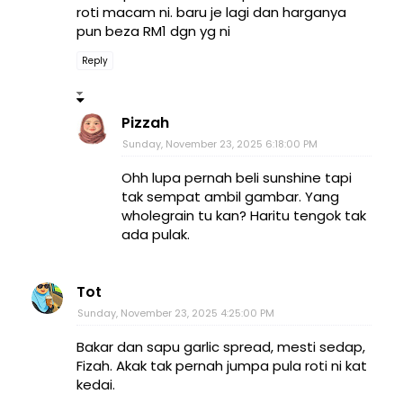
roti macam ni. baru je lagi dan harganya
pun beza RM1 dgn yg ni
Reply
Pizzah
Sunday, November 23, 2025 6:18:00 PM
Ohh lupa pernah beli sunshine tapi
tak sempat ambil gambar. Yang
wholegrain tu kan? Haritu tengok tak
ada pulak.
Tot
Sunday, November 23, 2025 4:25:00 PM
Bakar dan sapu garlic spread, mesti sedap,
Fizah. Akak tak pernah jumpa pula roti ni kat
kedai.