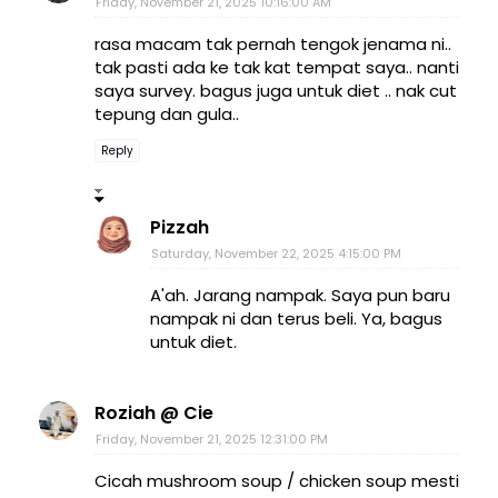
Friday, November 21, 2025 10:16:00 AM
rasa macam tak pernah tengok jenama ni..
tak pasti ada ke tak kat tempat saya.. nanti
saya survey. bagus juga untuk diet .. nak cut
tepung dan gula..
Reply
Pizzah
Saturday, November 22, 2025 4:15:00 PM
A'ah. Jarang nampak. Saya pun baru
nampak ni dan terus beli. Ya, bagus
untuk diet.
Roziah @ Cie
Friday, November 21, 2025 12:31:00 PM
Cicah mushroom soup / chicken soup mesti