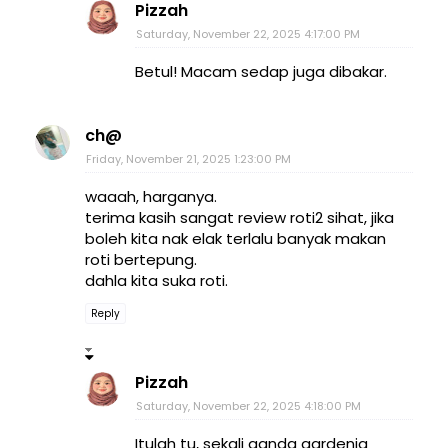
Pizzah
Saturday, November 22, 2025 4:17:00 PM
Betul! Macam sedap juga dibakar.
ch@
Friday, November 21, 2025 1:23:00 PM
waaah, harganya.
terima kasih sangat review roti2 sihat, jika
boleh kita nak elak terlalu banyak makan
roti bertepung.
dahla kita suka roti.
Reply
Pizzah
Saturday, November 22, 2025 4:18:00 PM
Itulah tu, sekali ganda gardenia