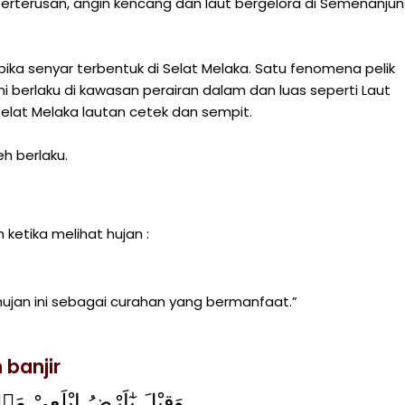
erterusan, angin kencang dan laut bergelora di Semenanju
ika senyar terbentuk di Selat Melaka. Satu fenomena pelik
ni berlaku di kawasan perairan dalam dan luas seperti Laut
Selat Melaka lautan cetek dan sempit.
eh berlaku.
 ketika melihat hujan :
 hujan ini sebagai curahan yang bermanfaat.”
banjir
وَقِيْلَ يٰٓاَرْضُ ابْلَعِيْ م