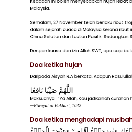
Keadaan ini boleh menyebabkan hujan lebat b
Malaysia.
Semalam, 27 November telah berlaku ribut trop
dalam sejarah cuaca di Malaysia kerana ribut i
China Selatan dan Lautan Pasifik. Sedangkan 
Dengan kuasa dan izin Allah SWT, apa saja bol
Doa ketika hujan
Daripada Aisyah R.A berkata, Adapun Rasulullah
اللَّهُمَّ صَيِّبًا نَافِعًا
Maksudnya : “Ya Allah, Kau jadikanlah curahan
—
Riwayat al-Bukhari, 1032
Doa ketika menghadapi musibah 
َاۤءَكِ وَيٰسَمَاۤءُ اَقْلِعِيْ وَغِيْضَ الْمَاۤءُ