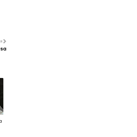
Bab 11 : November 2025
October
(5)
►
September
(58)
►
August
(51)
►
ER
July
(37)
►
ksa
June
(63)
►
May
(40)
►
April
(36)
►
March
(2)
►
February
(1)
►
January
(1)
►
2024
(329)
►
2023
(1202)
►
a
2022
(1113)
►
2021
(911)
►