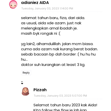
adianiez AIDA
Tuesday, January 03, 2023 1:14:00 PM
selamat tahun baru, fiza, dari aida.
as usual, aida xde azam. just nak
melengkapkan amal ibadah je.
masih byk rongak ni :(
yg lain2, alhamdulillah. jalan mcm biasa.
cuma ada azam nak kurang berat badan.
sebab bacaan bp dah border :( hu hu hu
hu...
doktor suh kurangkan at least 3 kg.
Reply
Pizzah
Tuesday, January 03, 2023 5:07:00 PM
Selamat tahun baru 2023 kak Aida!
Kita follow the flow je lah kan