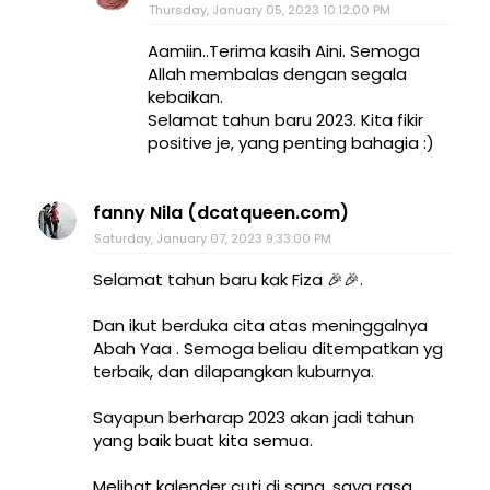
Thursday, January 05, 2023 10:12:00 PM
Aamiin..Terima kasih Aini. Semoga
Allah membalas dengan segala
kebaikan.
Selamat tahun baru 2023. Kita fikir
positive je, yang penting bahagia :)
fanny Nila (dcatqueen.com)
Saturday, January 07, 2023 9:33:00 PM
Selamat tahun baru kak Fiza 🎉🎉.
Dan ikut berduka cita atas meninggalnya
Abah Yaa . Semoga beliau ditempatkan yg
terbaik, dan dilapangkan kuburnya.
Sayapun berharap 2023 akan jadi tahun
yang baik buat kita semua.
Melihat kalender cuti di sana, saya rasa