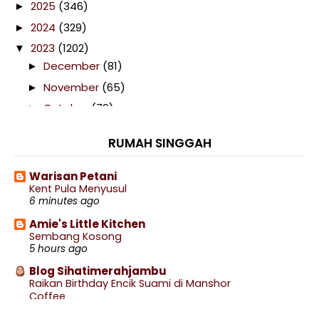
2025
(346)
►
2024
(329)
►
2023
(1202)
▼
December
(81)
►
November
(65)
►
October
(79)
►
September
(92)
►
RUMAH SINGGAH
August
(132)
►
July
(123)
►
Warisan Petani
Kent Pula Menyusul
June
(96)
►
6 minutes ago
May
(93)
►
Amie's Little Kitchen
April
(133)
►
Sembang Kosong
5 hours ago
March
(122)
►
Blog Sihatimerahjambu
February
(89)
►
Raikan Birthday Encik Suami di Manshor
January
(97)
▼
Coffee
6 hours ago
Telefilem Kemelut Impian (TV2)