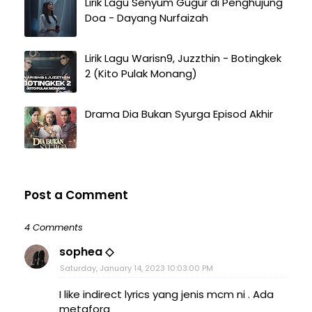
Lirik Lagu Senyum Gugur di Penghujung
Doa - Dayang Nurfaizah
Lirik Lagu Warisn9, Juzzthin - Botingkek
2 (Kito Pulak Monang)
Drama Dia Bukan Syurga Episod Akhir
Post a Comment
4 Comments
sophea ◇
Saturday, January 14, 2023 10:03:00 PM
I like indirect lyrics yang jenis mcm ni . Ada
metafora