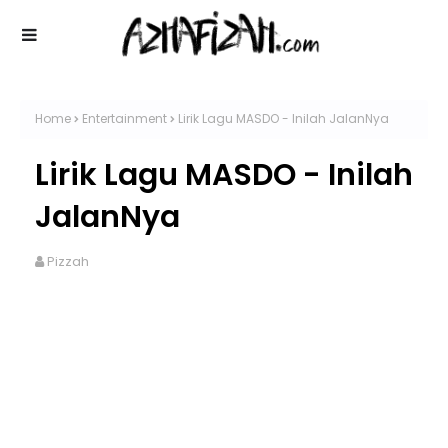
Home
Entertainment
Lirik Lagu MASDO - Inilah JalanNya
Lirik Lagu MASDO - Inilah
JalanNya
Pizzah