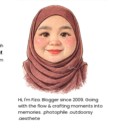
ah
f
.
am
Hi, I'm Fiza. Blogger since 2009. Going
with the flow & crafting moments into
memories. .photophile .outdoorsy
.aesthete