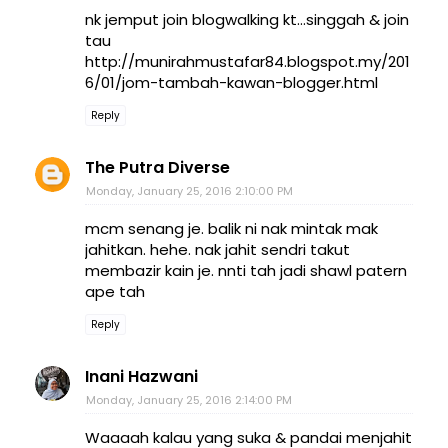
nk jemput join blogwalking kt...singgah & join
tau
http://munirahmustafar84.blogspot.my/201
6/01/jom-tambah-kawan-blogger.html
Reply
The Putra Diverse
Monday, January 25, 2016 2:10:00 PM
mcm senang je. balik ni nak mintak mak
jahitkan. hehe. nak jahit sendri takut
membazir kain je. nnti tah jadi shawl patern
ape tah
Reply
Inani Hazwani
Monday, January 25, 2016 2:14:00 PM
Waaaah kalau yang suka & pandai menjahit