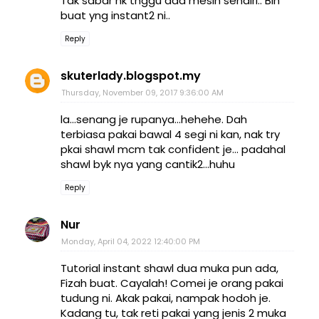
Tak sabar nk tnggu ada mesin sendiri.. Blh
buat yng instant2 ni..
Reply
skuterlady.blogspot.my
Thursday, November 09, 2017 9:36:00 AM
la...senang je rupanya...hehehe. Dah
terbiasa pakai bawal 4 segi ni kan, nak try
pkai shawl mcm tak confident je... padahal
shawl byk nya yang cantik2...huhu
Reply
Nur
Monday, April 04, 2022 12:40:00 PM
Tutorial instant shawl dua muka pun ada,
Fizah buat. Cayalah! Comei je orang pakai
tudung ni. Akak pakai, nampak hodoh je.
Kadang tu, tak reti pakai yang jenis 2 muka