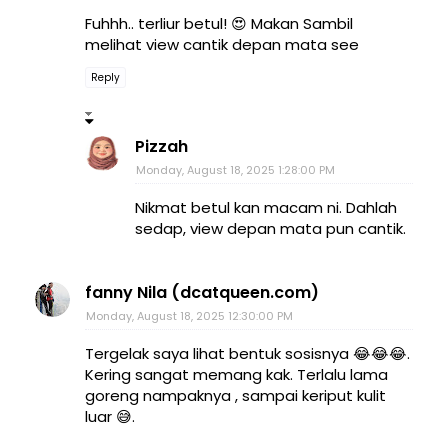
Fuhhh.. terliur betul! 😍 Makan Sambil
melihat view cantik depan mata see
Reply
Pizzah
Monday, August 18, 2025 1:28:00 PM
Nikmat betul kan macam ni. Dahlah
sedap, view depan mata pun cantik.
fanny Nila (dcatqueen.com)
Monday, August 18, 2025 12:30:00 PM
Tergelak saya lihat bentuk sosisnya 😂😂😂.
Kering sangat memang kak. Terlalu lama
goreng nampaknya , sampai keriput kulit
luar 😅.