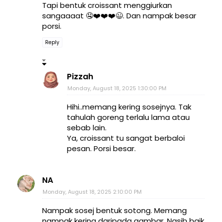
Tapi bentuk croissant menggiurkan
sangaaaat 🤤❤️❤️❤️😉. Dan nampak besar
porsi.
Reply
Pizzah
Monday, August 18, 2025 1:30:00 PM
Hihi..memang kering sosejnya. Tak
tahulah goreng terlalu lama atau
sebab lain.
Ya, croissant tu sangat berbaloi
pesan. Porsi besar.
NA
Monday, August 18, 2025 2:10:00 PM
Nampak sosej bentuk sotong. Memang
nampak kering daripada gambar. Nasib baik