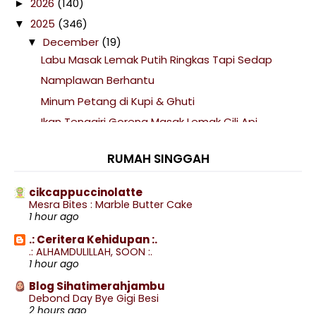
2026
(140)
►
2025
(346)
▼
December
(19)
▼
Labu Masak Lemak Putih Ringkas Tapi Sedap
Namplawan Berhantu
Minum Petang di Kupi & Ghuti
Ikan Tenggiri Goreng Masak Lemak Cili Api
Campur P...
Beli Kacang Pistachio dan Kacang Gajus Murah
RUMAH SINGGAH
Ikan Tenggiri Goreng Masak Lemak Cili Api
Campur P...
cikcappuccinolatte
Mesra Bites : Marble Butter Cake
Putusnya Doa Seorang Mak
1 hour ago
Mencuba Kopi Davidoff Dark & Chocolatey Pula
.: Ceritera Kehidupan :.
Ikan Tenggiri Masak Lemak Cili Api Campur Pucuk
.: ALHAMDULILLAH, SOON :.
Ubi
1 hour ago
Beli Barang Masak di Pasar Tani Stadium Paroi
Blog Sihatimerahjambu
Debond Day Bye Gigi Besi
Golden Banana Pudding The Coffee Bean & Tea
2 hours ago