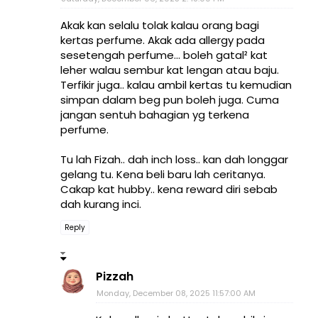
Akak kan selalu tolak kalau orang bagi
kertas perfume. Akak ada allergy pada
sesetengah perfume... boleh gatal² kat
leher walau sembur kat lengan atau baju.
Terfikir juga.. kalau ambil kertas tu kemudian
simpan dalam beg pun boleh juga. Cuma
jangan sentuh bahagian yg terkena
perfume.
Tu lah Fizah.. dah inch loss.. kan dah longgar
gelang tu. Kena beli baru lah ceritanya.
Cakap kat hubby.. kena reward diri sebab
dah kurang inci.
Reply
Pizzah
Monday, December 08, 2025 11:57:00 AM