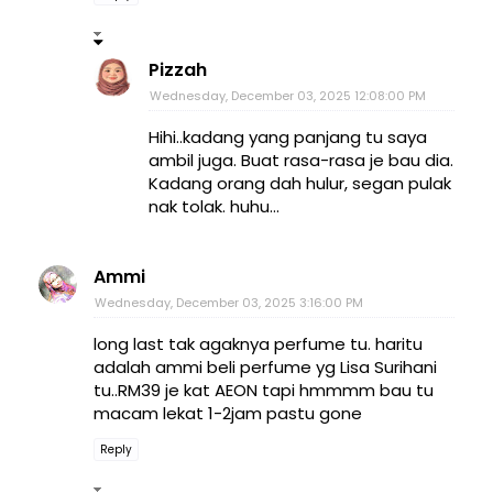
Pizzah
Wednesday, December 03, 2025 12:08:00 PM
Hihi..kadang yang panjang tu saya
ambil juga. Buat rasa-rasa je bau dia.
Kadang orang dah hulur, segan pulak
nak tolak. huhu...
Ammi
Wednesday, December 03, 2025 3:16:00 PM
long last tak agaknya perfume tu. haritu
adalah ammi beli perfume yg Lisa Surihani
tu..RM39 je kat AEON tapi hmmmm bau tu
macam lekat 1-2jam pastu gone
Reply