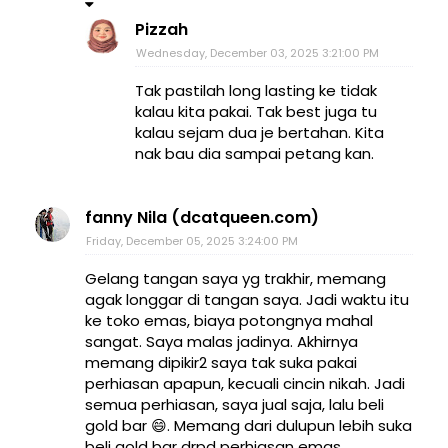
Pizzah
Wednesday, December 03, 2025 3:21:00 PM
Tak pastilah long lasting ke tidak
kalau kita pakai. Tak best juga tu
kalau sejam dua je bertahan. Kita
nak bau dia sampai petang kan.
fanny Nila (dcatqueen.com)
Friday, December 05, 2025 3:24:00 PM
Gelang tangan saya yg trakhir, memang
agak longgar di tangan saya. Jadi waktu itu
ke toko emas, biaya potongnya mahal
sangat. Saya malas jadinya. Akhirnya
memang dipikir2 saya tak suka pakai
perhiasan apapun, kecuali cincin nikah. Jadi
semua perhiasan, saya jual saja, lalu beli
gold bar 😄. Memang dari dulupun lebih suka
beli gold bar drpd perhiasan emas.