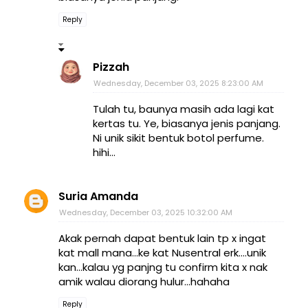
Reply
Pizzah
Wednesday, December 03, 2025 8:23:00 AM
Tulah tu, baunya masih ada lagi kat
kertas tu. Ye, biasanya jenis panjang.
Ni unik sikit bentuk botol perfume.
hihi...
Suria Amanda
Wednesday, December 03, 2025 10:32:00 AM
Akak pernah dapat bentuk lain tp x ingat
kat mall mana...ke kat Nusentral erk....unik
kan...kalau yg panjng tu confirm kita x nak
amik walau diorang hulur...hahaha
Reply