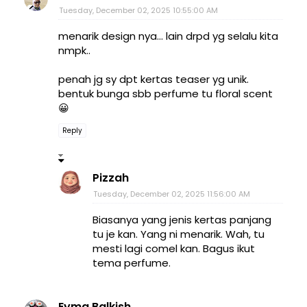
Tuesday, December 02, 2025 10:55:00 AM
menarik design nya... lain drpd yg selalu kita
nmpk..
penah jg sy dpt kertas teaser yg unik.
bentuk bunga sbb perfume tu floral scent
😀
Reply
Pizzah
Tuesday, December 02, 2025 11:56:00 AM
Biasanya yang jenis kertas panjang
tu je kan. Yang ni menarik. Wah, tu
mesti lagi comel kan. Bagus ikut
tema perfume.
Eyma Balkish