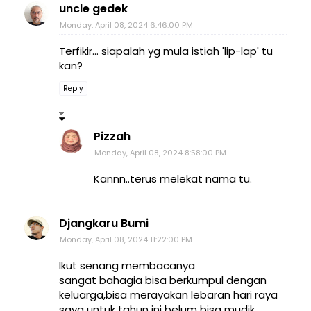
uncle gedek
Monday, April 08, 2024 6:46:00 PM
Terfikir... siapalah yg mula istiah 'lip-lap' tu
kan?
Reply
Pizzah
Monday, April 08, 2024 8:58:00 PM
Kannn..terus melekat nama tu.
Djangkaru Bumi
Monday, April 08, 2024 11:22:00 PM
Ikut senang membacanya
sangat bahagia bisa berkumpul dengan
keluarga,bisa merayakan lebaran hari raya
saya untuk tahun ini belum bisa mudik