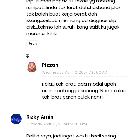
lap...rumah bapak tu takde yg motong
rumput...linda tak larat dah..husband plak
tak boleh buat kerja berat dah
skang...sebab memang ad diagnos slip
disk...takmo lah suruh, kang sakit.ku jugak
merana...kikiki
Reply
Pizzah
Wednesday, April 10, 2024 7:23:00 AM
Kalau tak larat, ada modal upah
orang potong je senang. Nanti kalau
tak larat parah pulak nanti.
Rizky Amin
Tuesday, April 09, 2024 6:39:00 PM
Pelita raya, jadi ingat waktu kecil sering