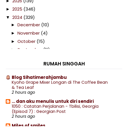
2026
(139)
►
2025
(346)
►
2024
(329)
▼
December
(10)
►
November
(4)
►
October
(15)
►
September
(11)
►
August
(15)
►
RUMAH SINGGAH
July
(20)
►
June
(12)
►
Blog Sihatimerahjambu
Kyoho Grape Mixer Longan di The Coffee Bean
May
(11)
►
& Tea Leaf
April
(47)
▼
2 hours ago
Open House Special Ada Barista!
... dan aku menulis untuk diri sendiri
1050 : Catatan Perjalanan - Tbilisi, Georgia
Telefilem Bakal Menantu Hajah Noraini
(Episod 7) : Georgian Post
Rendang Ayam Raya
2 hours ago
Hiking Bukit Kepayang Ikut Laluan Pacak Sikit, Tur...
Miles of smiles