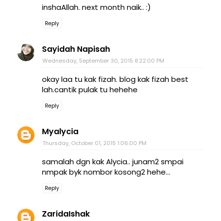
inshaAllah. next month naik.. :)
Reply
Sayidah Napisah
Wednesday, September 30, 2015 8:22:00 PM
okay laa tu kak fizah. blog kak fizah best
lah.cantik pulak tu hehehe
Reply
Myalycia
Thursday, October 01, 2015 1:06:00 PM
samalah dgn kak Alycia.. junam2 smpai
nmpak byk nombor kosong2 hehe...
Reply
ZaridaIshak