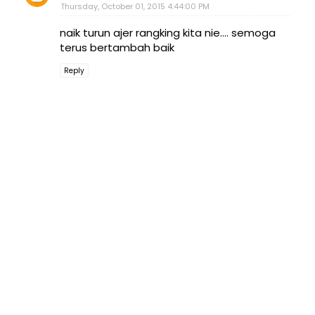
Thursday, October 01, 2015 4:44:00 PM
naik turun ajer rangking kita nie.... semoga
terus bertambah baik
Reply