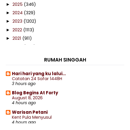
2025
(346)
►
2024
(329)
►
2023
(1202)
►
2022
(1113)
►
2021
(911)
►
2020
(460)
►
2019
(238)
►
RUMAH SINGGAH
2018
(141)
►
2017
(359)
►
Hari hari yang ku lalui...
Catatan 24 Safar 1448H
2016
(538)
►
3 hours ago
2015
(402)
▼
Blog Begins At Forty
December
(77)
►
August 8, 2026
4 hours ago
November
(44)
►
Warisan Petani
October
(47)
►
Kent Pula Menyusul
September
(27)
▼
4 hours ago
Ranking Alexa azhafizah.com September 2015