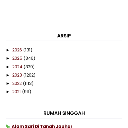
ARSIP
2026
(131)
►
2025
(346)
►
2024
(329)
►
2023
(1202)
►
2022
(1113)
►
2021
(911)
►
2020
(460)
►
2019
(238)
►
RUMAH SINGGAH
2018
(141)
►
2017
(359)
►
Alam Sari Di Tanah Jauhar