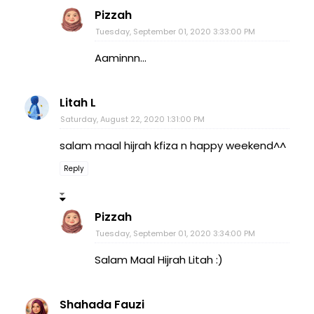
Pizzah
Tuesday, September 01, 2020 3:33:00 PM
Aaminnn...
Litah L
Saturday, August 22, 2020 1:31:00 PM
salam maal hijrah kfiza n happy weekend^^
Reply
Pizzah
Tuesday, September 01, 2020 3:34:00 PM
Salam Maal Hijrah Litah :)
Shahada Fauzi