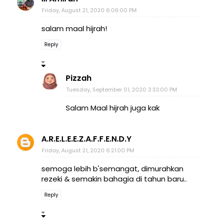
Friday, August 21, 2020 6:06:00 PM
salam maal hijrah!
Reply
Pizzah
Tuesday, September 01, 2020 3:33:00 PM
Salam Maal hijrah juga kak
A.R.E.L.E.E.Z.A.F.F.E.N.D.Y
Friday, August 21, 2020 6:21:00 PM
semoga lebih b'semangat, dimurahkan
rezeki & semakin bahagia di tahun baru..
Reply