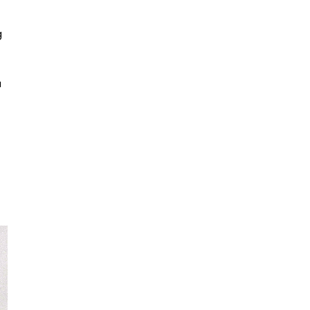
2014
(197)
►
2013
(29)
►
g
2012
(13)
►
2011
(32)
►
2010
(10)
u
►
2009
(1)
►