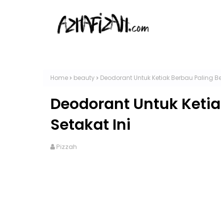
Home
beauty
Deodorant Untuk Ketiak Berbau Paling Be
Deodorant Untuk Ketia
Setakat Ini
Pizzah