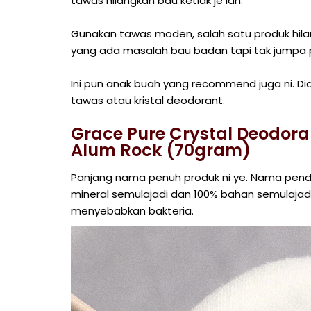
tawas hilangkan bau ketiak je lah.
Gunakan tawas moden, salah satu produk hil
yang ada masalah bau badan tapi tak jumpa p
Ini pun anak buah yang recommend juga ni. Dia
tawas atau kristal deodorant.
Grace Pure Crystal Deodoran
Alum Rock (70gram)
Panjang nama penuh produk ni ye. Nama pende
mineral semulajadi dan 100% bahan semulajadi
menyebabkan bakteria.