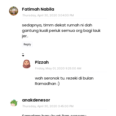
Fatimah Nabila
Thursday, April 30, 2020 3:04:00 PM
sedapnya, timm dekat rumah ni dah
gantung kuali periuk semua org bagi lauk
jer..
Reply
Pizzah
Friday, May 01, 2020 9:25:00 AM
wah seronok tu. rezeki di bulan
Ramadhan :)
anakdenesor
Thursday, April 30, 2020 3:45:00 PM
Samalam baru buat ikan cencaru