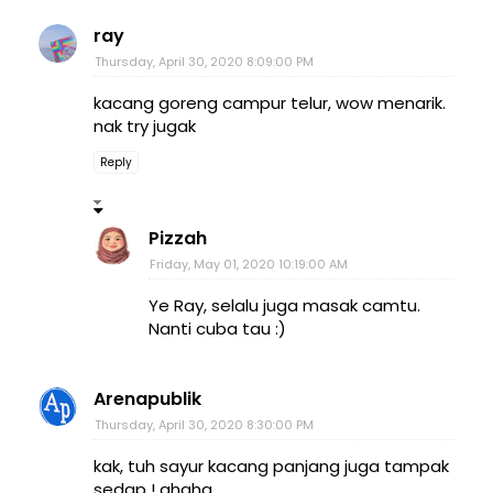
ray
Thursday, April 30, 2020 8:09:00 PM
kacang goreng campur telur, wow menarik.
nak try jugak
Reply
Pizzah
Friday, May 01, 2020 10:19:00 AM
Ye Ray, selalu juga masak camtu.
Nanti cuba tau :)
Arenapublik
Thursday, April 30, 2020 8:30:00 PM
kak, tuh sayur kacang panjang juga tampak
sedap ! ahaha