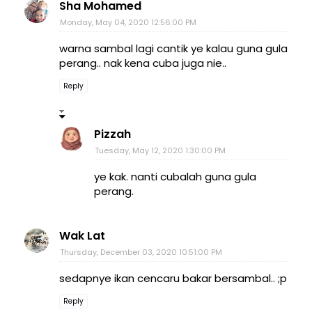
Sha Mohamed
Monday, May 04, 2020 12:56:00 PM
warna sambal lagi cantik ye kalau guna gula
perang.. nak kena cuba juga nie..
Reply
Pizzah
Tuesday, May 12, 2020 1:30:00 PM
ye kak. nanti cubalah guna gula
perang.
Wak Lat
Thursday, December 03, 2020 10:51:00 PM
sedapnye ikan cencaru bakar bersambal.. ;p
Reply