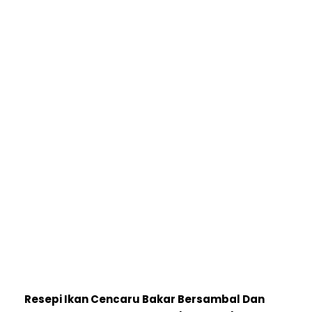
R
esepi Ikan Cencaru Bakar Bersambal Dan