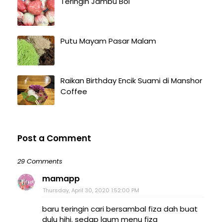
Teringin Jambu Bol
Putu Mayam Pasar Malam
Raikan Birthday Encik Suami di Manshor
Coffee
Post a Comment
29 Comments
mamapp
Thursday, April 30, 2020 1:52:00 PM
baru teringin cari bersambal fiza dah buat
dulu hihi. sedap laum menu fiza