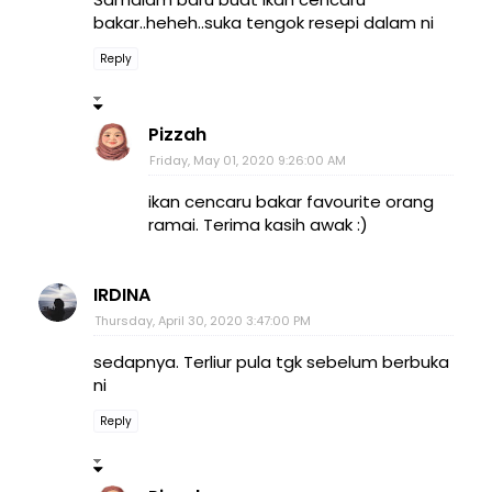
bakar..heheh..suka tengok resepi dalam ni
Reply
Pizzah
Friday, May 01, 2020 9:26:00 AM
ikan cencaru bakar favourite orang
ramai. Terima kasih awak :)
IRDINA
Thursday, April 30, 2020 3:47:00 PM
sedapnya. Terliur pula tgk sebelum berbuka
ni
Reply