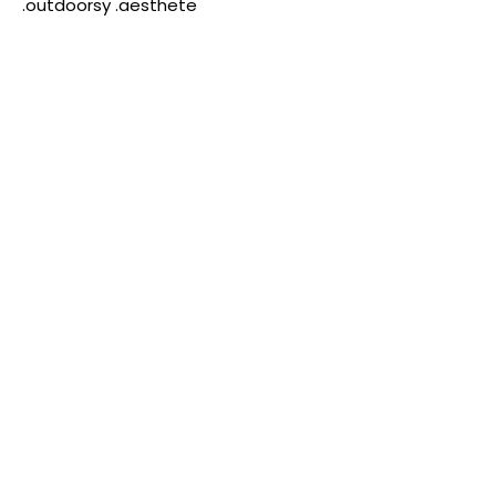
.outdoorsy .aesthete