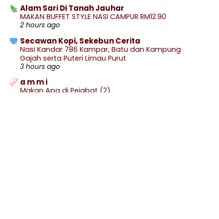
2017
(359)
▼
Alam Sari Di Tanah Jauhar
MAKAN BUFFET STYLE NASI CAMPUR RM12.90
December
(9)
►
2 hours ago
November
(27)
►
Secawan Kopi, Sekebun Cerita
October
(41)
►
Nasi Kandar 786 Kampar, Batu dan Kampung
Gajah serta Puteri Limau Purut
September
(34)
►
3 hours ago
August
(18)
►
a m m i
July
(14)
►
Makan Apa di Pejabat (2)
6 hours ago
June
(32)
►
.: Ceritera Kehidupan :.
May
(23)
►
.: GANGGUAN SISTEM BLOGGER :.
11 hours ago
April
(53)
►
March
(23)
Blog Sihatimerahjambu
▼
Butter Kaya Toast CBTL Yang Sedap
Buat Video Perubahan Muka Dengan Applikasi
12 hours ago
Facelapse
Show All
Barangan Bayi Murah-Murah di Big Baby Fair
Menu Diet : Ikan Masak Singgang Paling Senang
dan ...