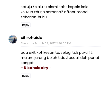
setuju ! slalu ju alami sakit kepala kalo
xcukup tdur, x semena2 effect mood
seharian. huhu
Reply
sitirohaida
Thursday, March 09, 2017 2:36:00 PM
ada sikit kot kesan tu..selagi tak pukul 12
malam jarang boleh tido..kecuali dah penat
sangat
~ Kisahsidairy~
Reply