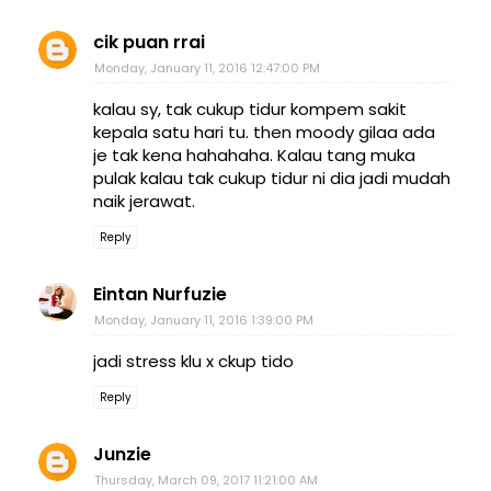
cik puan rrai
Monday, January 11, 2016 12:47:00 PM
kalau sy, tak cukup tidur kompem sakit
kepala satu hari tu. then moody gilaa ada
je tak kena hahahaha. Kalau tang muka
pulak kalau tak cukup tidur ni dia jadi mudah
naik jerawat.
Reply
Eintan Nurfuzie
Monday, January 11, 2016 1:39:00 PM
jadi stress klu x ckup tido
Reply
Junzie
Thursday, March 09, 2017 11:21:00 AM