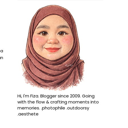
ma
an
Hi, I'm Fiza. Blogger since 2009. Going
with the flow & crafting moments into
memories. .photophile .outdoorsy
.aesthete