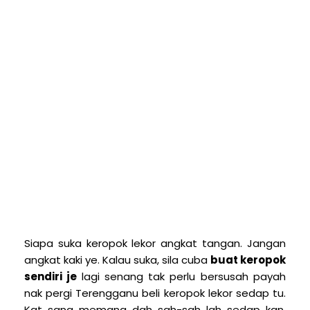
S
iapa suka keropok lekor angkat tangan. Jangan
angkat kaki ye. Kalau suka, sila cuba
buat keropok
sendiri je
lagi senang tak perlu bersusah payah
nak pergi Terengganu beli keropok lekor sedap tu.
Kat sana memang dah sah-sah lah sedap kan.