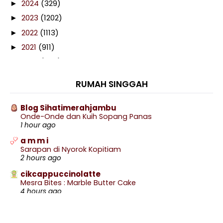
2024
(329)
►
2023
(1202)
►
2022
(1113)
►
2021
(911)
►
2020
(460)
►
2019
(238)
►
RUMAH SINGGAH
2018
(141)
►
2017
(359)
►
Blog Sihatimerahjambu
Onde-Onde dan Kuih Sopang Panas
2016
(538)
▼
1 hour ago
December
(46)
▼
a m m i
Ranking Alexa Azhafizah.com December 2016
Sarapan di Nyorok Kopitiam
2 hours ago
Jom Buat 2016BestNine
cikcappuccinolatte
Kemeriahan Thai Food Festival
Mesra Bites : Marble Butter Cake
Tetap Setia Bersama Contact Lens Freshkon
4 hours ago
Redeem AEON Gift Voucher
.: Ceritera Kehidupan :.
.: ALHAMDULILLAH, SOON :.
Resepi Bubur Jagung Paling Mudah