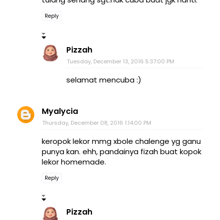
Reply
Pizzah
Tuesday, December 13, 2016 5:37:00 PM
selamat mencuba :)
Myalycia
Thursday, December 08, 2016 1:14:00 PM
keropok lekor mmg xbole chalenge yg ganu
punya kan. ehh, pandainya fizah buat kopok
lekor homemade.
Reply
Pizzah