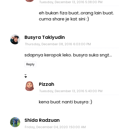
Tuesday, December 13, 2016 5:38:00 PM
eh bukan fiza buat..orang lain buat.
cuma share je kat sini :)
Busyra Takiyudin
Thursday, December 08, 2016 6:03:00 PM
sdapnya keropok leko. busyra suka sngt...
Reply
Pizzah
Tuesday, December 13, 2016 5:43:00 PM
kena buat nanti busyra :)
Shida Radzuan
Friday, December 04, 2020 1:50:00 AM