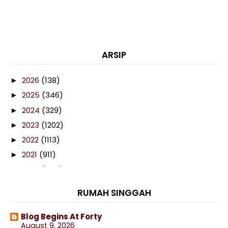
ARSIP
2026
(138)
►
2025
(346)
►
2024
(329)
►
2023
(1202)
►
2022
(1113)
►
2021
(911)
►
2020
(460)
►
2019
(238)
►
RUMAH SINGGAH
2018
(141)
►
2017
(359)
►
Blog Begins At Forty
August 9, 2026