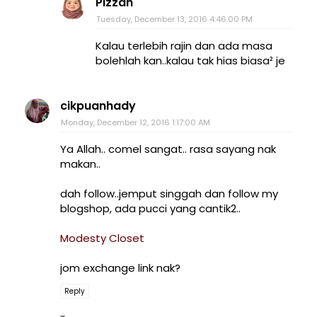
Pizzah
Tuesday, December 13, 2016 4:46:00 PM
Kalau terlebih rajin dan ada masa
bolehlah kan..kalau tak hias biasa² je
cikpuanhady
Monday, December 12, 2016 1:17:00 AM
Ya Allah.. comel sangat.. rasa sayang nak
makan..
dah follow..jemput singgah dan follow my
blogshop, ada pucci yang cantik2..
Modesty Closet
jom exchange link nak?
Reply