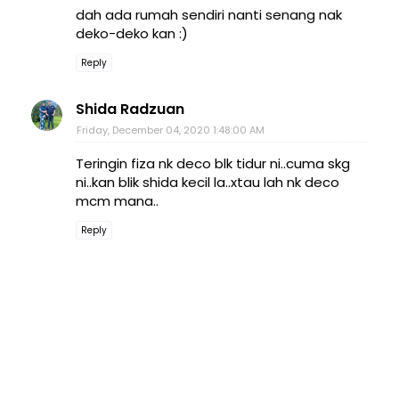
dah ada rumah sendiri nanti senang nak
deko-deko kan :)
Reply
Shida Radzuan
Friday, December 04, 2020 1:48:00 AM
Teringin fiza nk deco blk tidur ni..cuma skg
ni..kan blik shida kecil la..xtau lah nk deco
mcm mana..
Reply