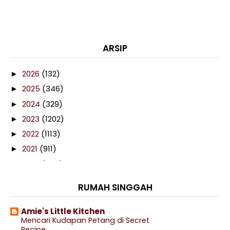
ARSIP
2026
(132)
►
2025
(346)
►
2024
(329)
►
2023
(1202)
►
2022
(1113)
►
2021
(911)
►
2020
(460)
►
2019
(238)
►
RUMAH SINGGAH
2018
(141)
►
2017
(359)
►
Amie's Little Kitchen
Mencari Kudapan Petang di Secret
2016
(538)
▼
Recipe