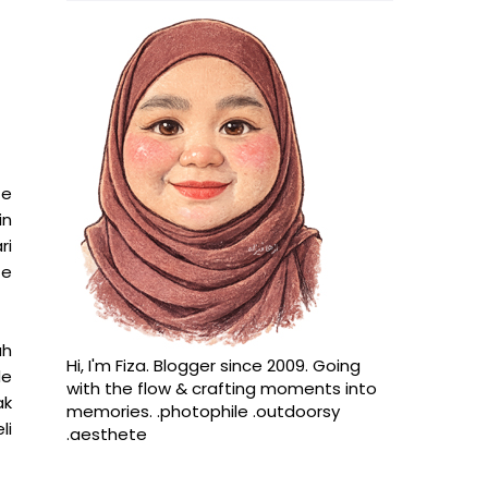
te
in
ri
te
ah
Hi, I'm Fiza. Blogger since 2009. Going
de
with the flow & crafting moments into
ak
memories. .photophile .outdoorsy
li
.aesthete