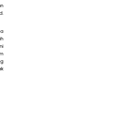
an
d.
za
ah
ni
am
ng
ak