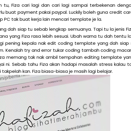
 tu, Fiza cari lagi dan cari lagi sampai terbekenan deng
u buat payment pakai paypal. Luckily boleh guna credit car
ap PC tak buat kerja lain mencari template je la.
g dah siap tu sebab lengkap semuanya. Tapi tu la jenis Fi
na yang Fiza rasa lebih sesuai. Ubah warna tu dah tentu l
agi pening kepala nak edit coding template yang dah siap 
am. Kenalah try and error tukar coding tambah coding mac
 Fiza memang tak nak ambil tempahan editing template ya
gai ni. Sebab tahu Fiza akan hadapi masalah stress kalau t
takpelah kan. Fiza biasa-biasa je masih lagi belajar.