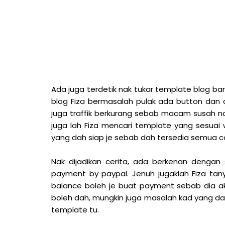
A
da juga terdetik nak tukar template blog b
blog Fiza bermasalah pulak ada button dan 
juga traffik berkurang sebab macam susah na
juga lah Fiza mencari template yang sesuai w
yang dah siap je sebab dah tersedia semua co
Nak dijadikan cerita, ada berkenan dengan
payment by paypal. Jenuh jugaklah Fiza tany
balance boleh je buat payment sebab dia aka
boleh dah, mungkin juga masalah kad yang da
template tu.