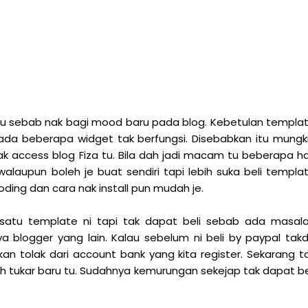
aru sebab nak bagi mood baru pada blog. Kebetulan templa
ada beberapa widget tak berfungsi. Disebabkan itu mungk
k access blog Fiza tu. Bila dah jadi macam tu beberapa ha
alaupun boleh je buat sendiri tapi lebih suka beli templa
ding dan cara nak install pun mudah je.
 satu template ni tapi tak dapat beli sebab ada masal
a blogger yang lain. Kalau sebelum ni beli by paypal tak
n tolak dari account bank yang kita register. Sekarang t
h tukar baru tu. Sudahnya kemurungan sekejap tak dapat be