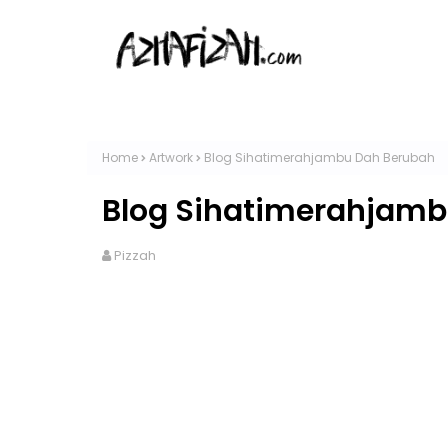
Home
Artwork
Blog Sihatimerahjambu Dah Berubah
Blog Sihatimerahjamb
Pizzah