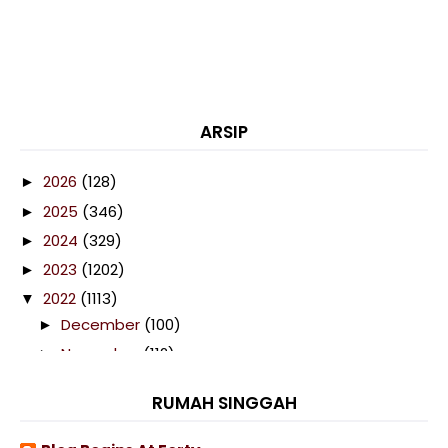
ARSIP
2026
(128)
►
2025
(346)
►
2024
(329)
►
2023
(1202)
►
2022
(1113)
▼
December
(100)
►
November
(112)
►
October
(116)
►
RUMAH SINGGAH
September
(103)
►
August
(74)
▼