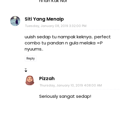
ni lah Kak Nor
Siti Yang Menaip
Tuesday, January 08, 2019 3:32:00 PM
uuish sedap tu nampak keknya.. perfect
combo tu pandan n gula melaka =P
nyuums..
Reply
Pizzah
Thursday, January 10, 2019 4:08:00 AM
Seriously sangat sedap!