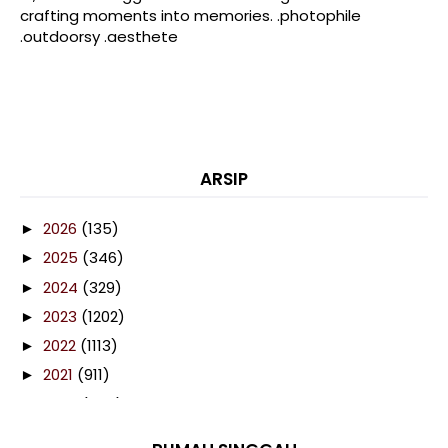
crafting moments into memories. .photophile
.outdoorsy .aesthete
ARSIP
2026
(135)
►
2025
(346)
►
2024
(329)
►
2023
(1202)
►
2022
(1113)
►
2021
(911)
►
2020
(460)
►
2019
(238)
▼