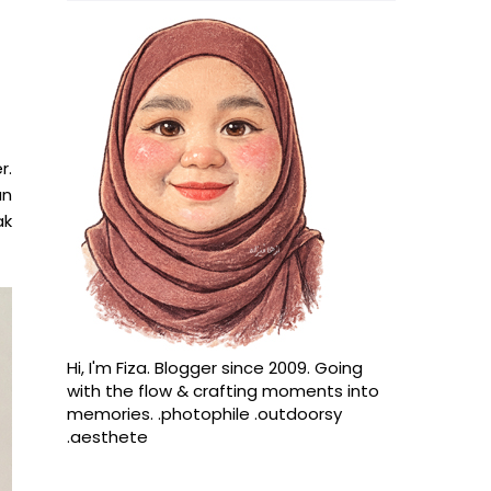
r.
an
ak
Hi, I'm Fiza. Blogger since 2009. Going
with the flow & crafting moments into
memories. .photophile .outdoorsy
.aesthete