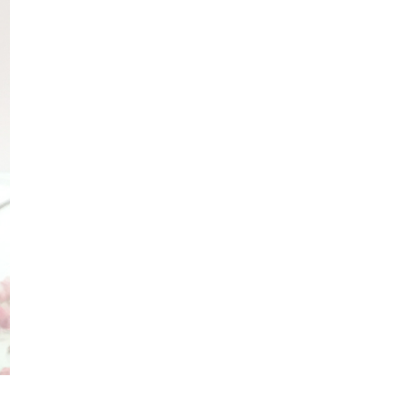
Missha
Cuba Amalkan 10 Steps Korean
Skincare Routine Untu...
Unboxing Althea Beauty Haul 9.0
Perbezaan Sunscreen Dengan
Sunblock
Review | It's My Bubble Maker
Review | Too Cool For School
Marshmallow Puff
Tips Dapur | Asingkan Sisa Makanan
dan Sampah
Review | Dr. Pore Tightening Pink
Clay Facial Mask
Aiskrim Matcha Mochi
Review | TONYMOLY Backgel Eye
Liner
Review | Eye Contact Single Eye
Shadow