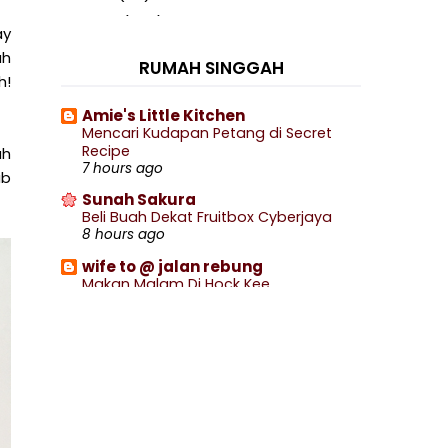
2020
(460)
►
ay
2019
(238)
▼
ah
RUMAH SINGGAH
December
(16)
►
h!
November
(29)
►
Amie's Little Kitchen
Mencari Kudapan Petang di Secret
October
(37)
►
Recipe
ah
September
(27)
►
7 hours ago
ab
August
(18)
►
Sunah Sakura
Beli Buah Dekat Fruitbox Cyberjaya
July
(23)
►
8 hours ago
June
(7)
►
wife to @ jalan rebung
May
(5)
►
Makan Malam Di Hock Kee
Kopitiam
April
(3)
►
10 hours ago
March
(7)
►
Blog Sihatimerahjambu
Renew Pasport Online Lebih Mudah
February
(22)
►
11 hours ago
January
(44)
▼
.: Ceritera Kehidupan :.
Pantai Tanjung Biru Tanjung Tuan
.: HACIPUPU UNTUK KAK M :.
Hidden Gem Di Seb...