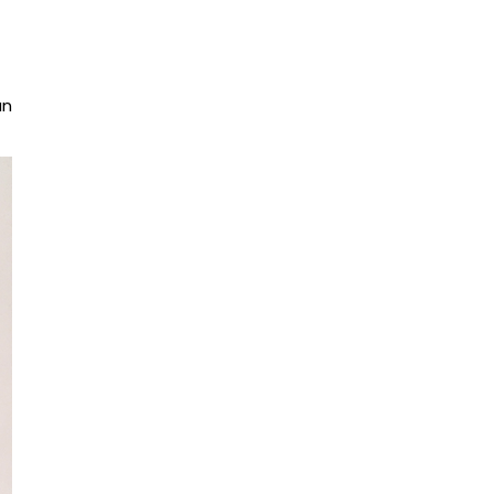
Review | Coringco Soft Triangle
Eyebrow
Tempah Photo Canvas Mudah Dan
Cepat di Printcious
an
Review | ETUDE HOUSE Double
Lasting Foundation
#10YearChallenge Trending di
Media Sosial
Review | Aritaum Real Ampoule
Color Corrector
Ketahui Simbol-Simbol Pada
Produk Kecantikan
Makanan Western Sedap Sobrian
Smokey Grill
Review | TOUCH IN SOL No
Poreblem Primer
Tips Dapur | Cara Hilangkan Kesan
Hitam Bawah Non ...
Windows 10 Lebih Laju Dengan SSD