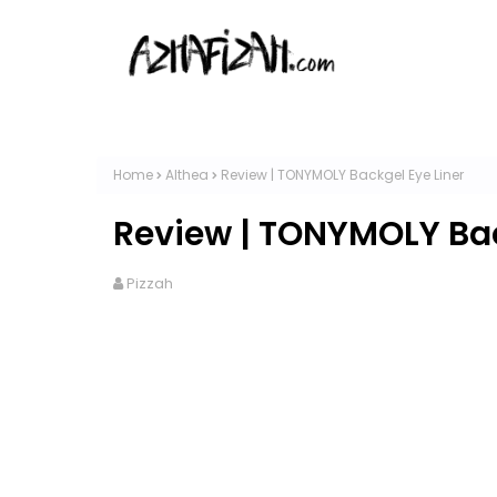
Home
Althea
Review | TONYMOLY Backgel Eye Liner
Review | TONYMOLY Bac
Pizzah