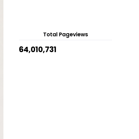
13 hours ago
Review | It's My Brush Angle
Show All
Foundation Brush
Wonda Coffee Zero Sugar
Review | Vue De Pulang Blur Stick
Total Pageviews
Primer
Aroma Room Spray Kaison, Bau
64,010,731
Vanilla Pilihan Hati
Review | CHICA-Y-CHICO Cool
Night Peel Off Mask
Air Humidifier Adorable Cat With
Fan & LED Lamp
Perlu ke Gunakan Flos Gigi?
Bila Guardian Sale 50%
Perbezaan Air Humidifier, Diffuser
dan Purifier
Baju Pengantin Songket Elfira Loy
Memang Wow!
Review | Non-Clumpy Mascara 4D