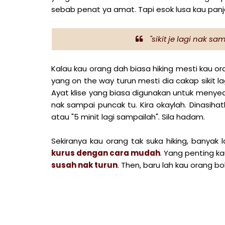
sebab penat ya amat. Tapi esok lusa kau panj
"sikit je lagi nak sa
Kalau kau orang dah biasa hiking mesti kau oran
yang on the way turun mesti dia cakap sikit l
Ayat klise yang biasa digunakan untuk meny
nak sampai puncak tu. Kira okaylah. Dinasihat
atau "5 minit lagi sampailah". Sila hadam.
Sekiranya kau orang tak suka hiking, banyak l
kurus dengan cara mudah
. Yang penting k
susah nak turun
. Then, baru lah kau orang bol