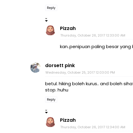
Reply
Pizzah
Thursday, October 26, 2017 12:33:00 AM
kan..penipuan paling besar yan
dorsett pink
Wednesday, October 25, 2017 12:03:00 PM
betul. hiking boleh kurus.. and boleh sih
stop. huhu
Reply
Pizzah
Thursday, October 26, 2017 12:34:00 AM