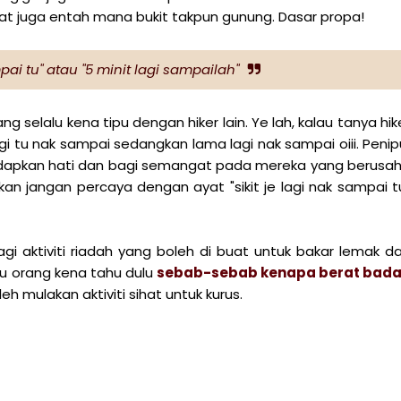
at juga entah mana bukit takpun gunung. Dasar propa!
mpai tu" atau "5 minit lagi sampailah"
g selalu kena tipu dengan hiker lain. Ye lah, kalau tanya hik
agi tu nak sampai sedangkan lama lagi nak sampai oiii. Penip
edapkan hati dan bagi semangat pada mereka yang berusa
kan jangan percaya dengan ayat "sikit je lagi nak sampai t
agi aktiviti riadah yang boleh di buat untuk bakar lemak d
au orang kena tahu dulu
sebab-sebab kenapa berat bad
eh mulakan aktiviti sihat untuk kurus.