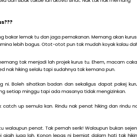
bila dah sibuk takde lah aktiviti sihat. Nak tak nak memang
us???
hiking bakar lemak tu dan jaga pemakanan. Memang akan kurus
 stamina lebih bagus. Otot-otot pun tak mudah koyak kalau da
tu memang tak menjadi lah projek kurus tu. Ehem, macam cak
ted nak hiking selalu tapi sudahnya tak kemana pun.
ng ni. Boleh sihatkan badan dan sekaligus dapat pakej kur
iking setiap minggu tapi ada masanya tidak mengizinkan.
k catch up semula kan. Rindu nak penat hiking dan rindu n
u walaupun penat. Tak pernah serik! Walaupun bukan sejen
 gigih juga lah. Konon lepas ni berniat dalam hati tak hiki