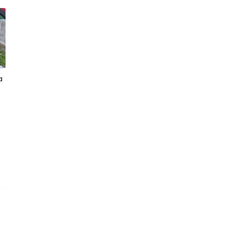
bulan.Tahniah!
Trend Terkini Pakai Bulu Mata Palsu
MYLARA Skincare 4-in-1 Facial Set
Bukan Produk Bia...
KFC Spicy Sawadee Crunch. Pedas
dan Rangup!
a
Buat Tampalan Baru Gigi Depan
Fraction
Nasi Goreng Cili Kering Sedap
Lagu Terbaru 1234U Fattah Amin
Rambang Mata Pilih Vintage Pants
Murah The Kamers
Pulut Nangka Sedap ke?
Cara Mudah Kenalpasti iPhone
Original atau refurbi...
3 Website Popular Download
Template Responsive dan...
Elfira Loy Dan Sufian Suhaimi