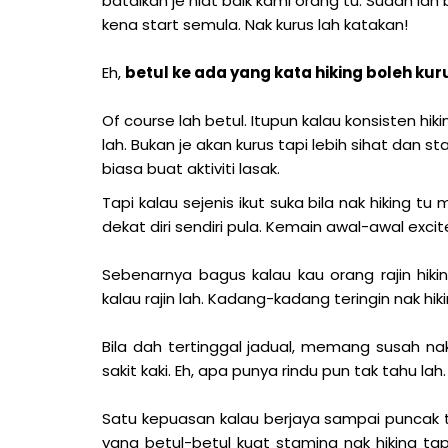
batalkan je niat baik kami orang tu. Sudah lah 
kena start semula. Nak kurus lah katakan!
Eh,
betul ke ada yang kata hiking boleh kur
Of course lah betul. Itupun kalau konsisten 
lah. Bukan je akan kurus tapi lebih sihat dan
biasa buat aktiviti lasak.
Tapi kalau sejenis ikut suka bila nak hiking 
dekat diri sendiri pula. Kemain awal-awal exci
Sebenarnya bagus kalau kau orang rajin hiki
kalau rajin lah. Kadang-kadang teringin nak h
Bila dah tertinggal jadual, memang susah na
sakit kaki. Eh, apa punya rindu pun tak tahu lah.
Satu kepuasan kalau berjaya sampai puncak t
yang betul-betul kuat stamina nak hiking tapi