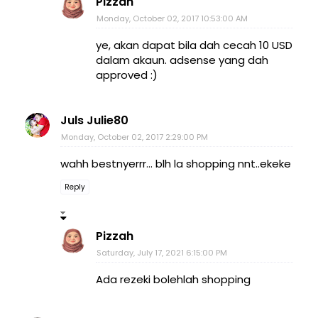
Pizzah
Monday, October 02, 2017 10:53:00 AM
ye, akan dapat bila dah cecah 10 USD
dalam akaun. adsense yang dah
approved :)
Juls Julie80
Monday, October 02, 2017 2:29:00 PM
wahh bestnyerrr... blh la shopping nnt..ekeke
Reply
Pizzah
Saturday, July 17, 2021 6:15:00 PM
Ada rezeki bolehlah shopping