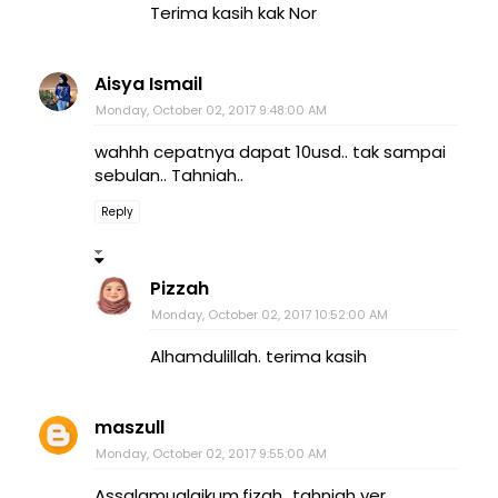
Terima kasih kak Nor
Aisya Ismail
Monday, October 02, 2017 9:48:00 AM
wahhh cepatnya dapat 10usd.. tak sampai
sebulan.. Tahniah..
Reply
Pizzah
Monday, October 02, 2017 10:52:00 AM
Alhamdulillah. terima kasih
maszull
Monday, October 02, 2017 9:55:00 AM
Assalamualaikum.fizah...tahniah yer...