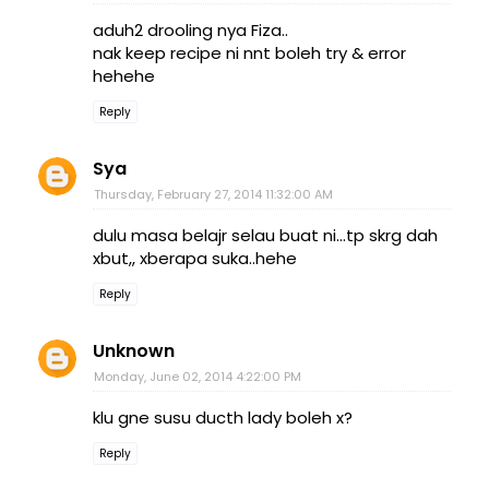
aduh2 drooling nya Fiza..
nak keep recipe ni nnt boleh try & error
hehehe
Reply
Sya
Thursday, February 27, 2014 11:32:00 AM
dulu masa belajr selau buat ni...tp skrg dah
xbut,, xberapa suka..hehe
Reply
Unknown
Monday, June 02, 2014 4:22:00 PM
klu gne susu ducth lady boleh x?
Reply