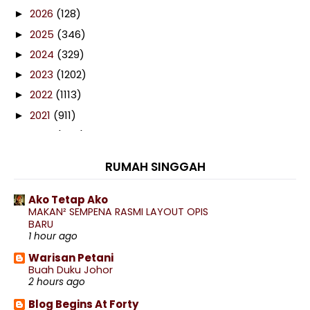
2026
(128)
►
2025
(346)
►
2024
(329)
►
2023
(1202)
►
2022
(1113)
►
2021
(911)
►
2020
(460)
►
2019
(238)
►
RUMAH SINGGAH
2018
(141)
►
2017
(359)
►
Ako Tetap Ako
MAKAN² SEMPENA RASMI LAYOUT OPIS
2016
(538)
►
BARU
2015
(402)
1 hour ago
►
2014
(197)
Warisan Petani
▼
Buah Duku Johor
December
(8)
►
2 hours ago
November
(13)
►
Blog Begins At Forty