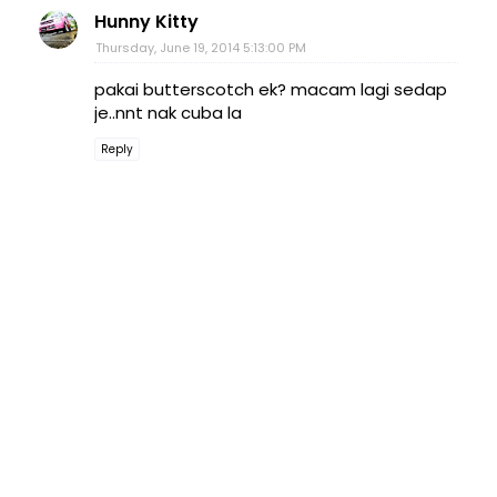
Hunny Kitty
Thursday, June 19, 2014 5:13:00 PM
pakai butterscotch ek? macam lagi sedap
je..nnt nak cuba la
Reply