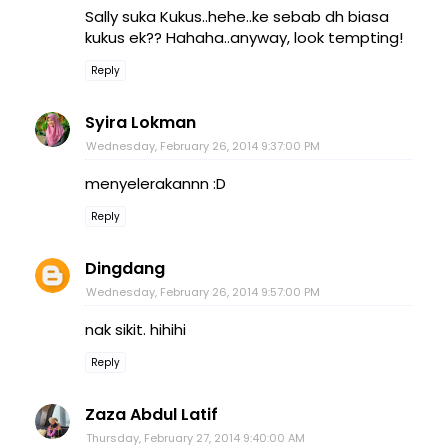
Sally suka Kukus..hehe..ke sebab dh biasa
kukus ek?? Hahaha..anyway, look tempting!
Reply
Syira Lokman
Wednesday, February 26, 2014 9:37:00 PM
menyelerakannn :D
Reply
Dingdang
Wednesday, February 26, 2014 9:57:00 PM
nak sikit. hihihi
Reply
Zaza Abdul Latif
Thursday, February 27, 2014 9:40:00 AM