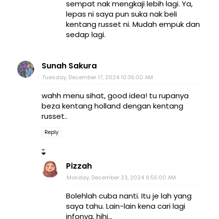
sempat nak mengkaji lebih lagi. Ya,
lepas ni saya pun suka nak beli
kentang russet ni. Mudah empuk dan
sedap lagi.
Sunah Sakura
Tuesday, December 17, 2024 10:35:00 AM
wahh menu sihat, good idea! tu rupanya
beza kentang holland dengan kentang
russet..
Reply
Pizzah
Monday, December 23, 2024 6:55:00 AM
Bolehlah cuba nanti. Itu je lah yang
saya tahu. Lain-lain kena cari lagi
infonya. hihi...