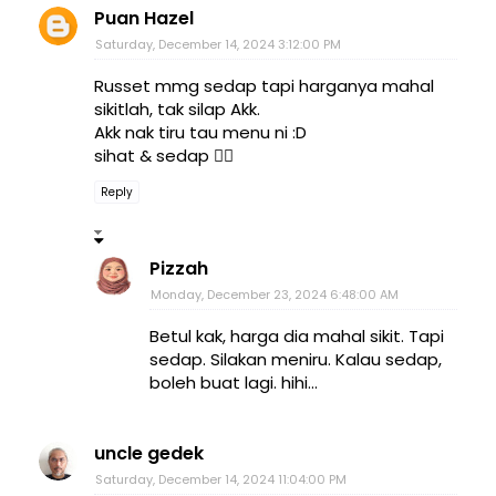
Puan Hazel
Saturday, December 14, 2024 3:12:00 PM
Russet mmg sedap tapi harganya mahal
sikitlah, tak silap Akk.
Akk nak tiru tau menu ni :D
sihat & sedap 👍🏻
Reply
Pizzah
Monday, December 23, 2024 6:48:00 AM
Betul kak, harga dia mahal sikit. Tapi
sedap. Silakan meniru. Kalau sedap,
boleh buat lagi. hihi...
uncle gedek
Saturday, December 14, 2024 11:04:00 PM