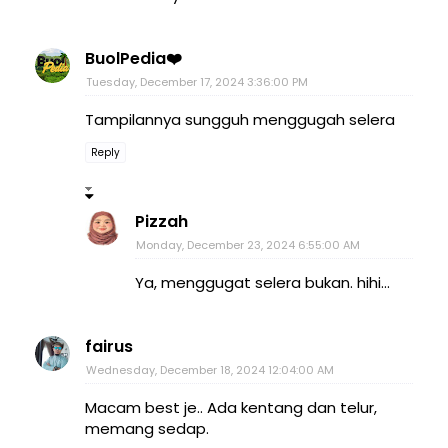
BuolPedia❤️
Tuesday, December 17, 2024 3:36:00 PM
Tampilannya sungguh menggugah selera
Reply
Pizzah
Monday, December 23, 2024 6:55:00 AM
Ya, menggugat selera bukan. hihi...
fairus
Wednesday, December 18, 2024 12:04:00 AM
Macam best je.. Ada kentang dan telur,
memang sedap.