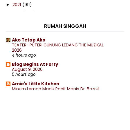
2021
(911)
►
2020
(460)
►
2019
(238)
▼
RUMAH SINGGAH
December
(16)
►
November
(29)
►
Ako Tetap Ako
TEATER : PUTERI GUNUNG LEDANG THE MUZIKAL
October
(37)
►
2026
September
(27)
►
4 hours ago
August
(18)
►
Blog Begins At Forty
August 9, 2026
July
(23)
▼
5 hours ago
Bila Tiba Musim Buah
Amie's Little Kitchen
Magical Althea Turns 4 Birthday Carnival
Minum Lemon Madu Pahit Manis Dr. Bazrul
7 hours ago
Unboxing Althea Beauty Haul 18.0 | Althea Turns 4
wife to @ jalan rebung
Skincare | Chica Y Chico Killing Star Cleanser
Lepak Rumah Nenek Makan²
Wawawax Hair Removal Organic Natural Cold
7 hours ago
Wax
.: Ceritera Kehidupan :.
Homemade Avocado Juice
.: ENTRY MAKANAN :.