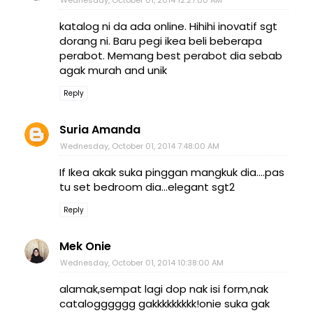
katalog ni da ada online. Hihihi inovatif sgt
dorang ni. Baru pegi ikea beli beberapa
perabot. Memang best perabot dia sebab
agak murah and unik
Reply
Suria Amanda
Wednesday, October 01, 2014 7:48:00 AM
If Ikea akak suka pinggan mangkuk dia....pas
tu set bedroom dia...elegant sgt2
Reply
Mek Onie
Wednesday, October 01, 2014 10:38:00 AM
alamak,sempat lagi dop nak isi form,nak
catalogggggg gakkkkkkkkk!onie suka gak