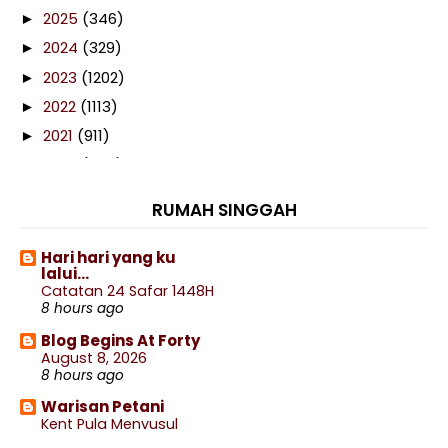
2025
(346)
►
2024
(329)
►
2023
(1202)
►
2022
(1113)
►
2021
(911)
►
2020
(460)
►
2019
(238)
►
RUMAH SINGGAH
2018
(141)
►
2017
(359)
►
Hari hari yang ku
lalui...
2016
(538)
►
Catatan 24 Safar 1448H
8 hours ago
2015
(402)
►
Blog Begins At Forty
2014
(197)
▼
August 8, 2026
December
(8)
►
8 hours ago
November
(13)
►
Warisan Petani
October
(27)
Kent Pula Menyusul
►
9 hours ago