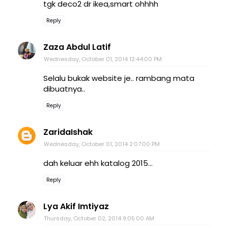
tgk deco2 dr ikea,smart ohhhh
Reply
Zaza Abdul Latif
Wednesday, October 01, 2014 12:44:00 PM
Selalu bukak website je.. rambang mata
dibuatnya..
Reply
ZaridaIshak
Wednesday, October 01, 2014 2:07:00 PM
dah keluar ehh katalog 2015...
Reply
Lya Akif Imtiyaz
Thursday, October 02, 2014 9:05:00 AM