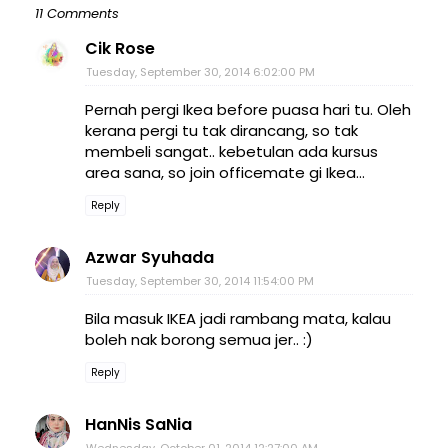
11 Comments
Cik Rose
Tuesday, September 30, 2014 6:02:00 PM
Pernah pergi Ikea before puasa hari tu. Oleh
kerana pergi tu tak dirancang, so tak
membeli sangat.. kebetulan ada kursus
area sana, so join officemate gi Ikea...
Reply
Azwar Syuhada
Tuesday, September 30, 2014 11:54:00 PM
Bila masuk IKEA jadi rambang mata, kalau
boleh nak borong semua jer.. :)
Reply
HanNis SaNia
Wednesday, October 01, 2014 12:27:00 AM