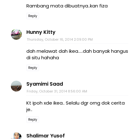
Rambang mata dibuatnya..kan fiza
Reply
Hunny Kitty
Thursday, October 16, 2014 2:09:00 PM
dah melawat dah ikea.....dah banyak hangus
di situ hahaha
Reply
Syamimi Saad
Friday, October 31, 2014 8:56:00 AM
Kt ipoh xde ikea.. Selalu dgr orng dok cerita
je..
Reply
Shalimar Yusof