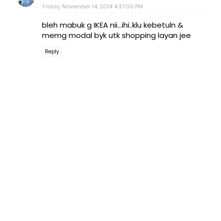
Friday, November 14, 2014 4:37:00 PM
bleh mabuk g IKEA nii...ihi..klu kebetuln &
memg modal byk utk shopping layan jee
Reply