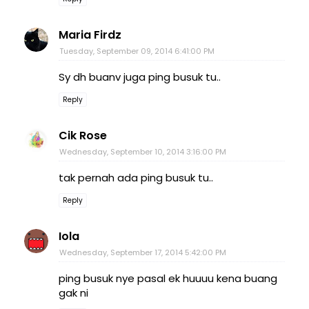
Maria Firdz
Tuesday, September 09, 2014 6:41:00 PM
Sy dh buanv juga ping busuk tu..
Reply
Cik Rose
Wednesday, September 10, 2014 3:16:00 PM
tak pernah ada ping busuk tu..
Reply
Iola
Wednesday, September 17, 2014 5:42:00 PM
ping busuk nye pasal ek huuuu kena buang
gak ni