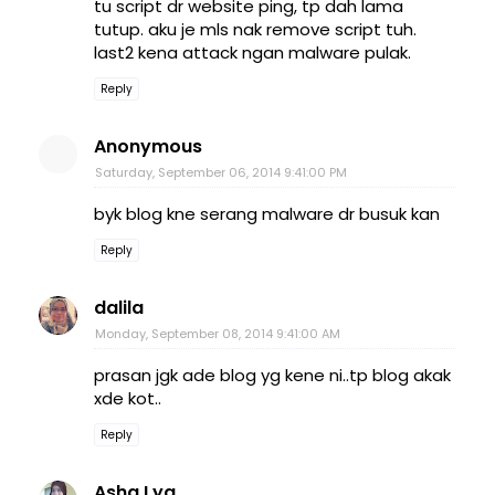
tu script dr website ping, tp dah lama
tutup. aku je mls nak remove script tuh.
last2 kena attack ngan malware pulak.
Reply
Anonymous
Saturday, September 06, 2014 9:41:00 PM
byk blog kne serang malware dr busuk kan
Reply
dalila
Monday, September 08, 2014 9:41:00 AM
prasan jgk ade blog yg kene ni..tp blog akak
xde kot..
Reply
Asha Lya