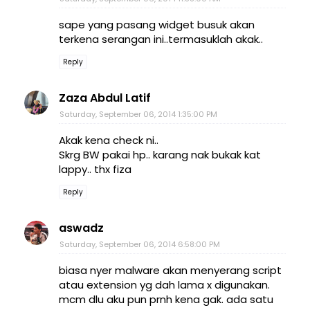
sape yang pasang widget busuk akan
terkena serangan ini..termasuklah akak..
Reply
Zaza Abdul Latif
Saturday, September 06, 2014 1:35:00 PM
Akak kena check ni..
Skrg BW pakai hp.. karang nak bukak kat
lappy.. thx fiza
Reply
aswadz
Saturday, September 06, 2014 6:58:00 PM
biasa nyer malware akan menyerang script
atau extension yg dah lama x digunakan.
mcm dlu aku pun prnh kena gak. ada satu