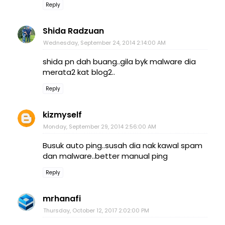
Reply
Shida Radzuan
Wednesday, September 24, 2014 2:14:00 AM
shida pn dah buang..gila byk malware dia
merata2 kat blog2..
Reply
kizmyself
Monday, September 29, 2014 2:56:00 AM
Busuk auto ping..susah dia nak kawal spam
dan malware..better manual ping
Reply
mrhanafi
Thursday, October 12, 2017 2:02:00 PM