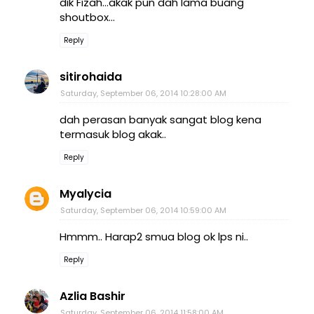
dik Fizah...akak pun dah lama buang
shoutbox...
Reply
sitirohaida
Saturday, September 06, 2014 10:28:00 AM
dah perasan banyak sangat blog kena
termasuk blog akak..
Reply
Myalycia
Saturday, September 06, 2014 10:59:00 AM
Hmmm.. Harap2 smua blog ok lps ni..
Reply
Azlia Bashir
Saturday, September 06, 2014 11:58:00 AM