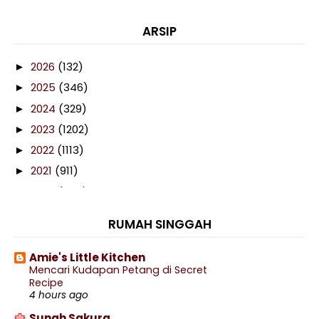
ARSIP
2026
(132)
►
2025
(346)
►
2024
(329)
►
2023
(1202)
►
2022
(1113)
►
2021
(911)
►
2020
(460)
►
2019
(238)
►
RUMAH SINGGAH
2018
(141)
►
2017
(359)
►
Amie's Little Kitchen
Mencari Kudapan Petang di Secret
2016
(538)
►
Recipe
2015
(402)
4 hours ago
►
2014
(197)
Sunah Sakura
▼