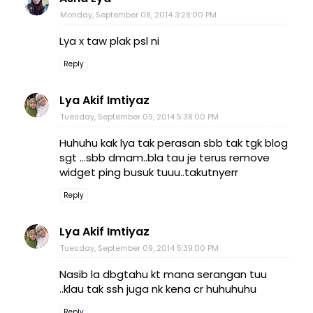
Monday, September 08, 2014 3:28:00 PM
Lya x taw plak psl ni
Reply
Lya Akif Imtiyaz
Tuesday, September 09, 2014 5:38:00 PM
Huhuhu kak lya tak perasan sbb tak tgk blog
sgt ...sbb dmam..bla tau je terus remove
widget ping busuk tuuu..takutnyerr
Reply
Lya Akif Imtiyaz
Tuesday, September 09, 2014 5:39:00 PM
Nasib la dbgtahu kt mana serangan tuu
..klau tak ssh juga nk kena cr huhuhuhu
Reply